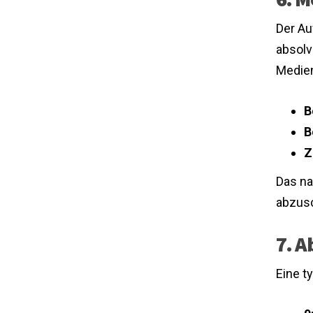
Der Au
absolv
Medie
B
B
Z
Das na
abzusc
7. A
Eine t