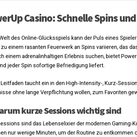
erUp Casino: Schnelle Spins un
 Welt des Online-Glücksspiels kann der Puls eines Spiel
n zu einem rasanten Feuerwerk an Spins variieren, das das
ch einem adrenalinhaltigen Erlebnis suchen, bietet PowerU
nd jeder Spin sofortige Befriedigung liefert.
Leitfaden taucht ein in den High‑Intensity-, Kurz‑Session‑S
isse ohne lange Verpflichtung wollen, zum Favoriten gew
arum kurze Sessions wichtig sind
essions sind das Lebenselixier der modernen Gaming‑Kul
en nur wenige Minuten, um der Routine zu entkommen ode