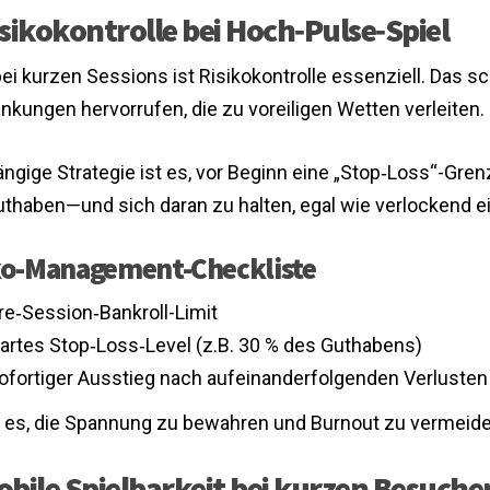
isikokontrolle bei Hoch‑Pulse‑Spiel
ei kurzen Sessions ist Risikokontrolle essenziell. Das 
kungen hervorrufen, die zu voreiligen Wetten verleiten.
ängige Strategie ist es, vor Beginn eine „Stop‑Loss“-Gr
thaben—und sich daran zu halten, egal wie verlockend ei
ko-Management-Checkliste
re‑Session‑Bankroll-Limit
artes Stop‑Loss‑Level (z.B. 30 % des Guthabens)
ofortiger Ausstieg nach aufeinanderfolgenden Verlusten
st es, die Spannung zu bewahren und Burnout zu vermeide
obile Spielbarkeit bei kurzen Besuche