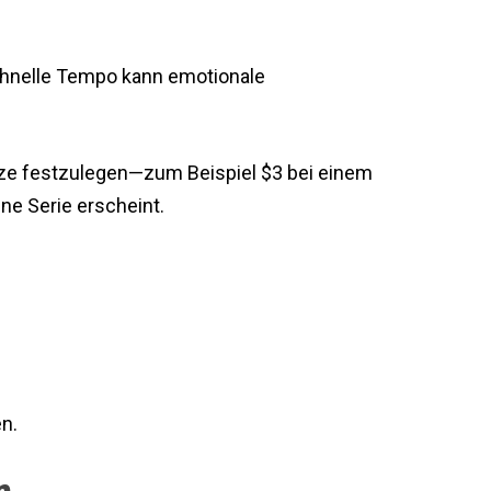
schnelle Tempo kann emotionale
enze festzulegen—zum Beispiel $3 bei einem
ne Serie erscheint.
n.
n