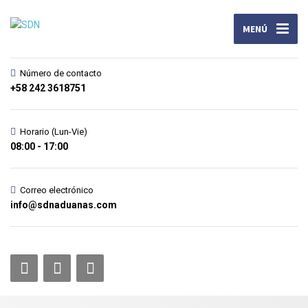
MENÚ
Número de contacto
+58 242 3618751
Horario (Lun-Vie)
08:00 - 17:00
Correo electrónico
info@sdnaduanas.com