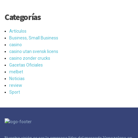
Categorías
Artículos
Business, Small Business
casino
casino utan svensk licens
casino zonder crucks
Gacetas Oficiales
melbet
Noticias
review
Sport