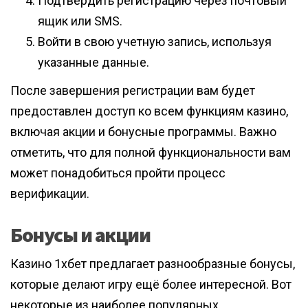
Подтвердить регистрацию через почтовый
ящик или SMS.
Войти в свою учетную запись, используя
указанные данные.
После завершения регистрации вам будет
предоставлен доступ ко всем функциям казино,
включая акции и бонусные программы. Важно
отметить, что для полной функциональности вам
может понадобиться пройти процесс
верификации.
Бонусы и акции
Казино 1хбет предлагает разнообразные бонусы,
которые делают игру ещё более интересной. Вот
некоторые из наиболее популярных