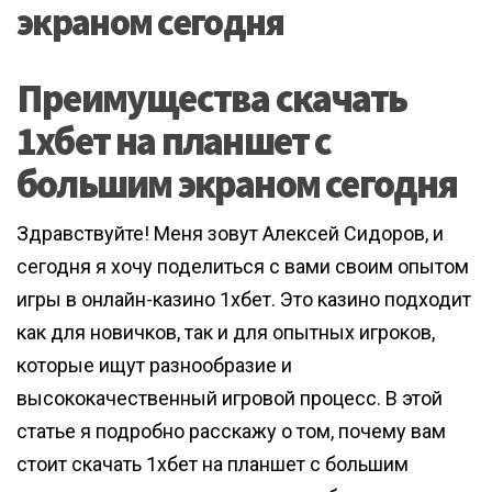
экраном сегодня
Преимущества скачать
1хбет на планшет с
большим экраном сегодня
Здравствуйте! Меня зовут Алексей Сидоров, и
сегодня я хочу поделиться с вами своим опытом
игры в онлайн-казино 1хбет. Это казино подходит
как для новичков, так и для опытных игроков,
которые ищут разнообразие и
высококачественный игровой процесс. В этой
статье я подробно расскажу о том, почему вам
стоит скачать 1хбет на планшет с большим