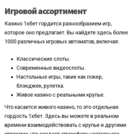
Игровой ассортимент
Казино 1хбет гордится разнообразием игр,
которое оно предлагает. Вы найдете здесь более
1000 различных игровых автоматов, включая:
Классические слоты.
Современные видеослоты.
Настольные игры, такие как покер,
блэкджек, рулетка.
Живое казино с реальными крупье.
Что касается живого казино, то это отдельная
гордость 1хбет. Здесь вы можете в реальном
времени взаимодействовать с крупье и другими
игроками, что создает атмосферу настоящего