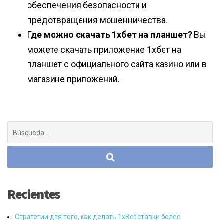
обеспечения безопасности и
предотвращения мошенничества.
Где можно скачать 1хбет на планшет?
Вы
можете скачать приложение 1хбет на
планшет с официального сайта казино или в
магазине приложений.
Buscar:
Recientes
Стратегии для того, как делать 1xBet ставки более