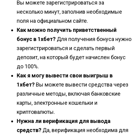
Вы можете зарегистрироваться за
несколько минут, заполнив необходимые
поля на официальном сайте.
Как можно получить приветственный
бонус в 1хбет?
Для получения бонуса нужно
зарегистрироваться и сделать первый
депозит, на который будет начислен бонус
до 100%.
Как я могу вывести свои выигрыш в
1хбет?
Вы можете вывести средства через
различные методы, включая банковские
карты, электронные кошельки и
криптовалюты.
Нужна ли верификация для вывода
средств?
Да, верификация необходима для