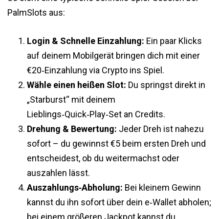
PalmSlots aus:
Login & Schnelle Einzahlung:
Ein paar Klicks
auf deinem Mobilgerät bringen dich mit einer
€20‑Einzahlung via Crypto ins Spiel.
Wähle einen heißen Slot:
Du springst direkt in
„Starburst“ mit deinem
Lieblings‑Quick‑Play‑Set an Credits.
Drehung & Bewertung:
Jeder Dreh ist nahezu
sofort – du gewinnst €5 beim ersten Dreh und
entscheidest, ob du weitermachst oder
auszahlen lässt.
Auszahlungs‑Abholung:
Bei kleinem Gewinn
kannst du ihn sofort über dein e‑Wallet abholen;
bei einem größeren Jackpot kannst du