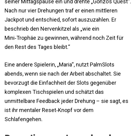
seiner Mittagspause ein und drehte „Gonzo’s Quest“.
Nach nur vier Drehungen traf er einen mittleren
Jackpot und entschied, sofort auszuzahlen. Er
beschrieb den Nervenkitzel als „wie ein
Mini‑Trophäe zu gewinnen, während noch Zeit für
den Rest des Tages bleibt.“
Eine andere Spielerin, „Maria“, nutzt PalmSlots
abends, wenn sie nach der Arbeit abschaltet. Sie
bevorzugt die Einfachheit der Slots gegenüber
komplexen Tischspielen und schätzt das
unmittelbare Feedback jeder Drehung – sie sagt, es
ist ihr mentaler Reset‑Knopf vor dem
Schlafengehen.