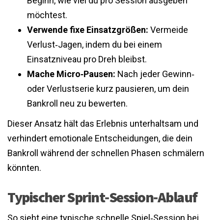
Beginn, wie viel du pro Session ausgeben
möchtest.
Verwende fixe Einsatzgrößen:
Vermeide
Verlust‑Jagen, indem du bei einem
Einsatzniveau pro Dreh bleibst.
Mache Micro‑Pausen:
Nach jeder Gewinn‑
oder Verlustserie kurz pausieren, um dein
Bankroll neu zu bewerten.
Dieser Ansatz hält das Erlebnis unterhaltsam und
verhindert emotionale Entscheidungen, die dein
Bankroll während der schnellen Phasen schmälern
könnten.
Typischer Sprint‑Session‑Ablauf
So sieht eine typische schnelle Spiel‑Session bei