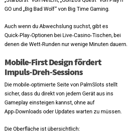
GO und „Big Bad Wolf“ von Big Time Gaming.
Auch wenn du Abwechslung suchst, gibt es
Quick‑Play‑Optionen bei Live‑Casino‑Tischen, bei
denen die Wett‑Runden nur wenige Minuten dauern.
Mobile‑First Design fördert
Impuls‑Dreh‑Sessions
Die mobile‑optimierte Seite von PalmSlots stellt
sicher, dass du direkt von jedem Gerät aus ins
Gameplay einsteigen kannst, ohne auf
App‑Downloads oder Updates warten zu müssen.
Die Oberfläche ist übersichtlich: