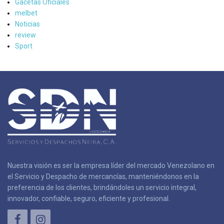
Gacetas Oficiales
melbet
Noticias
review
Sport
Nuestra visión es ser la empresa líder del mercado Venezolano en
el Servicio y Despacho de mercancías, manteniéndonos en la
preferencia de los clientes, brindándoles un servicio integral,
innovador, confiable, seguro, eficiente y profesional.