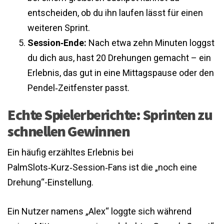
entscheiden, ob du ihn laufen lässt für einen
weiteren Sprint.
Session‑Ende:
Nach etwa zehn Minuten loggst
du dich aus, hast 20 Drehungen gemacht – ein
Erlebnis, das gut in eine Mittagspause oder den
Pendel‑Zeitfenster passt.
Echte Spielerberichte: Sprinten zu
schnellen Gewinnen
Ein häufig erzähltes Erlebnis bei
PalmSlots‑Kurz‑Session‑Fans ist die „noch eine
Drehung“-Einstellung.
Ein Nutzer namens „Alex“ loggte sich während