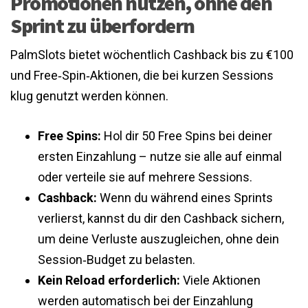
Promotionen nutzen, ohne den
Sprint zu überfordern
PalmSlots bietet wöchentlich Cashback bis zu €100
und Free‑Spin‑Aktionen, die bei kurzen Sessions
klug genutzt werden können.
Free Spins:
Hol dir 50 Free Spins bei deiner
ersten Einzahlung – nutze sie alle auf einmal
oder verteile sie auf mehrere Sessions.
Cashback:
Wenn du während eines Sprints
verlierst, kannst du dir den Cashback sichern,
um deine Verluste auszugleichen, ohne dein
Session‑Budget zu belasten.
Kein Reload erforderlich:
Viele Aktionen
werden automatisch bei der Einzahlung