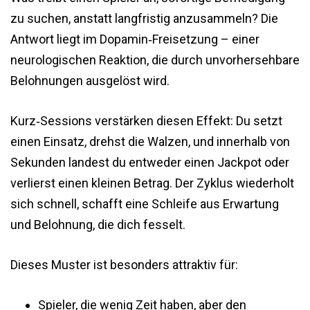
zu suchen, anstatt langfristig anzusammeln? Die
Antwort liegt im Dopamin‑Freisetzung – einer
neurologischen Reaktion, die durch unvorhersehbare
Belohnungen ausgelöst wird.
Kurz‑Sessions verstärken diesen Effekt: Du setzt
einen Einsatz, drehst die Walzen, und innerhalb von
Sekunden landest du entweder einen Jackpot oder
verlierst einen kleinen Betrag. Der Zyklus wiederholt
sich schnell, schafft eine Schleife aus Erwartung
und Belohnung, die dich fesselt.
Dieses Muster ist besonders attraktiv für:
Spieler, die wenig Zeit haben, aber den