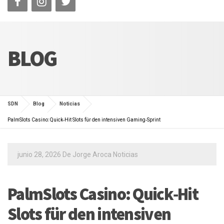
BLOG
SDN
Blog
Noticias
PalmSlots Casino: Quick‑Hit Slots für den intensiven Gaming‑Sprint
junio 28, 2026
De
Jorge Aroca
Noticias
PalmSlots Casino: Quick‑Hit
Slots für den intensiven