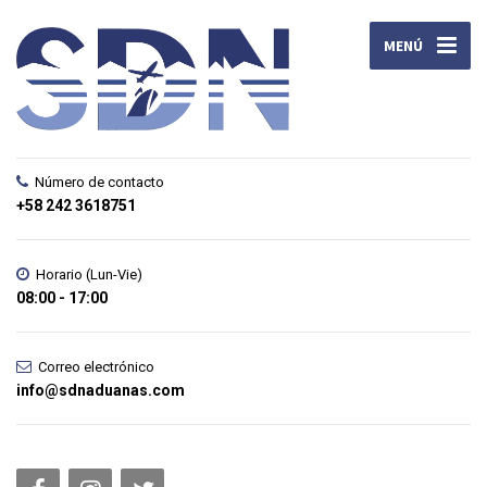
MENÚ
Número de contacto
+58 242 3618751
Horario (Lun-Vie)
08:00 - 17:00
Correo electrónico
info@sdnaduanas.com