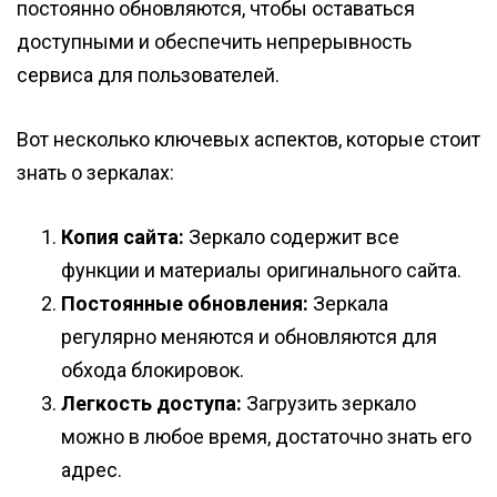
постоянно обновляются, чтобы оставаться
доступными и обеспечить непрерывность
сервиса для пользователей.
Вот несколько ключевых аспектов, которые стоит
знать о зеркалах:
Копия сайта:
Зеркало содержит все
функции и материалы оригинального сайта.
Постоянные обновления:
Зеркала
регулярно меняются и обновляются для
обхода блокировок.
Легкость доступа:
Загрузить зеркало
можно в любое время, достаточно знать его
адрес.