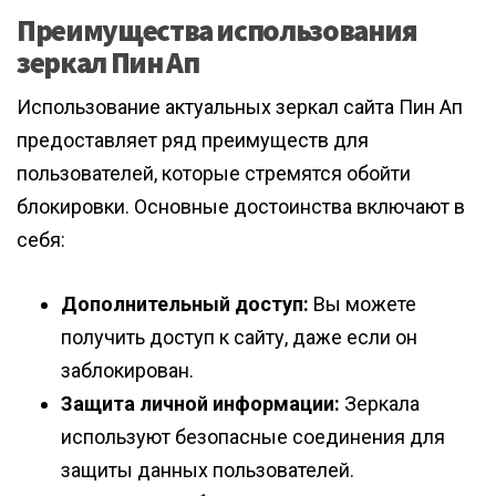
Преимущества использования
зеркал Пин Ап
Использование актуальных зеркал сайта Пин Ап
предоставляет ряд преимуществ для
пользователей, которые стремятся обойти
блокировки. Основные достоинства включают в
себя:
Дополнительный доступ:
Вы можете
получить доступ к сайту, даже если он
заблокирован.
Защита личной информации:
Зеркала
используют безопасные соединения для
защиты данных пользователей.