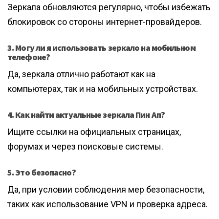
Зеркала обновляются регулярно, чтобы избежать
блокировок со стороны интернет-провайдеров.
3. Могу ли я использовать зеркало на мобильном
телефоне?
Да, зеркала отлично работают как на
компьютерах, так и на мобильных устройствах.
4. Как найти актуальные зеркала Пин Ап?
Ищите ссылки на официальных страницах,
форумах и через поисковые системы.
5. Это безопасно?
Да, при условии соблюдения мер безопасности,
таких как использование VPN и проверка адреса.