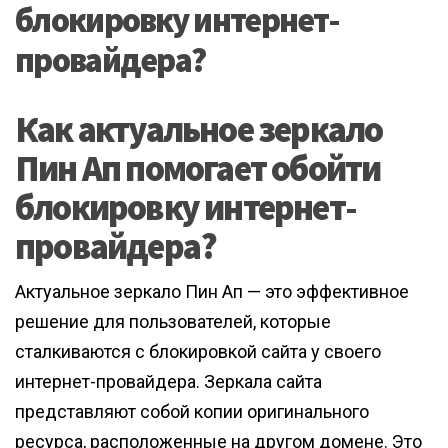
блокировку интернет-
провайдера?
Как актуальное зеркало
Пин Ап помогает обойти
блокировку интернет-
провайдера?
Актуальное зеркало Пин Ап — это эффективное
решение для пользователей, которые
сталкиваются с блокировкой сайта у своего
интернет-провайдера. Зеркала сайта
представляют собой копии оригинального
ресурса, расположенные на другом домене. Это