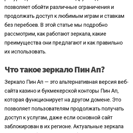
позволяет обойти различные ограничения и
продолжать доступ к любимым играм и ставкам
без перебоев. В этой статье мы подробно
рассмотрим, как работают зеркала, какие
преимущества они предлагают и как правильно
их использовать.
Что такое зеркало Пин Ап?
Зеркало Пин Ап — это альтернативная версия веб-
сайта казино и букмекерской конторы Пин Ап,
которая функционирует на другом домене. Это
позволяет пользователям продолжать получать
доступ к услугам, даже если основной сайт
заблокирован в их регионе. Актуальные зеркала