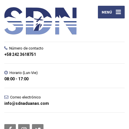
MENÚ
Número de contacto
+58 242 3618751
Horario (Lun-Vie)
08:00 - 17:00
Correo electrónico
info@sdnaduanas.com