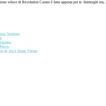
ione veloce di Revolution Casino è fatto apposta per te. Immergiti ora, i
urze Sessions
tů
 Rápidos
Player
ne de Jeu à Haute Vitesse