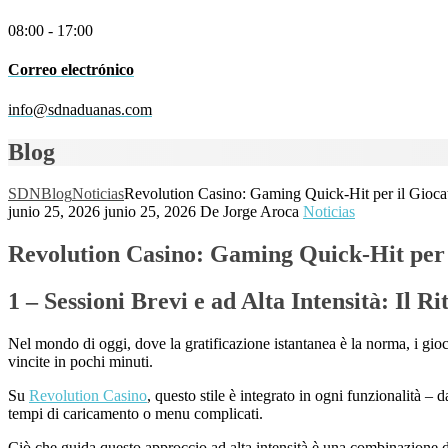
08:00 - 17:00
Correo electrónico
info@sdnaduanas.com
Blog
SDN
Blog
Noticias
Revolution Casino: Gaming Quick‑Hit per il Gioca
junio 25, 2026
junio 25, 2026
De
Jorge Aroca
Noticias
Revolution Casino: Gaming Quick‑Hit per 
1 – Sessioni Brevi e ad Alta Intensità: Il
Nel mondo di oggi, dove la gratificazione istantanea è la norma, i gi
vincite in pochi minuti.
Su
Revolution Casino
, questo stile è integrato in ogni funzionalità – 
tempi di caricamento o menu complicati.
Ciò che guida questo approccio ad alta intensità è una combinazione di