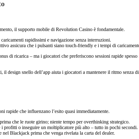
to
tamento, il supporto mobile di Revolution Casino è fondamentale.
caricamenti rapidissimi e navigazione senza interruzioni.
ttivo assicura che i pulsanti siano touch-friendly e i tempi di caricamen
onus di ricarica – ma i giocatori che preferiscono sessioni rapide spess
 il design snello dell’app aiuta i giocatori a mantenere il ritmo senza d
sioni rapide che influenzano l’esito quasi immediatamente.
 prima che le ruote girino; niente tempo per overthinking strategico.
i profitti o inseguire un moltiplicatore più alto – tutto in pochi secondi.
nel Blackjack prima che venga rivelata la carta del dealer.