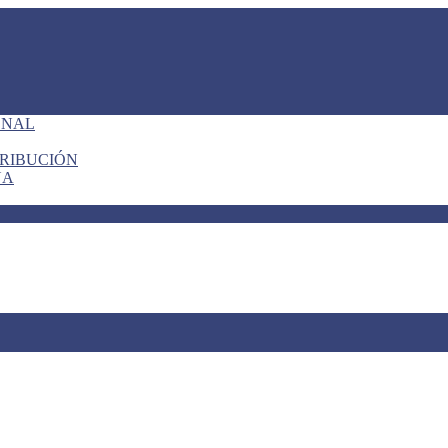
ONAL
TRIBUCIÓN
NA