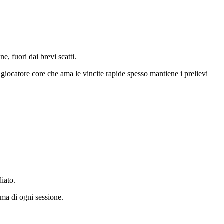
e, fuori dai brevi scatti.
l giocatore core che ama le vincite rapide spesso mantiene i prelievi
iato.
ima di ogni sessione.