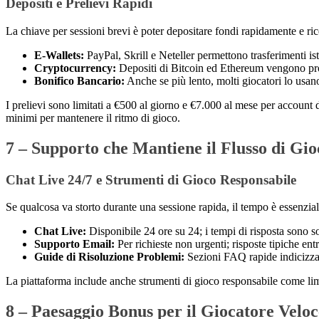
Depositi e Prelievi Rapidi
La chiave per sessioni brevi è poter depositare fondi rapidamente e ric
E‑Wallets:
PayPal, Skrill e Neteller permettono trasferimenti i
Cryptocurrency:
Depositi di Bitcoin ed Ethereum vengono proce
Bonifico Bancario:
Anche se più lento, molti giocatori lo usano
I prelievi sono limitati a €500 al giorno e €7.000 al mese per account d
minimi per mantenere il ritmo di gioco.
7 – Supporto che Mantiene il Flusso di Gio
Chat Live 24/7 e Strumenti di Gioco Responsabile
Se qualcosa va storto durante una sessione rapida, il tempo è essenzia
Chat Live:
Disponibile 24 ore su 24; i tempi di risposta sono so
Supporto Email:
Per richieste non urgenti; risposte tipiche ent
Guide di Risoluzione Problemi:
Sezioni FAQ rapide indicizzat
La piattaforma include anche strumenti di gioco responsabile come limi
8 – Paesaggio Bonus per il Giocatore Veloc