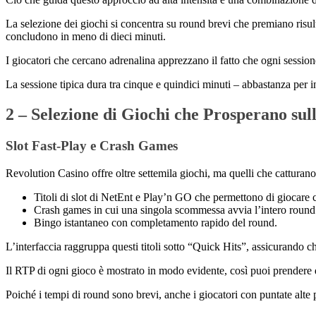
La selezione dei giochi si concentra su round brevi che premiano risult
concludono in meno di dieci minuti.
I giocatori che cercano adrenalina apprezzano il fatto che ogni session
La sessione tipica dura tra cinque e quindici minuti – abbastanza per i
2 – Selezione di Giochi che Prosperano sull
Slot Fast‑Play e Crash Games
Revolution Casino offre oltre settemila giochi, ma quelli che catturano 
Titoli di slot di NetEnt e Play’n GO che permettono di giocare 
Crash games in cui una singola scommessa avvia l’intero round
Bingo istantaneo con completamento rapido del round.
L’interfaccia raggruppa questi titoli sotto “Quick Hits”, assicurando ch
Il RTP di ogni gioco è mostrato in modo evidente, così puoi prendere d
Poiché i tempi di round sono brevi, anche i giocatori con puntate alte po