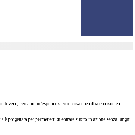
no. Invece, cercano un’esperienza vorticosa che offra emozione e
cia è progettata per permetterti di entrare subito in azione senza lunghi