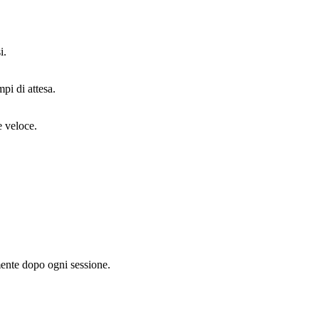
i.
pi di attesa.
e veloce.
mente dopo ogni sessione.