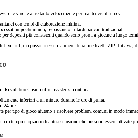
evere le vincite altrettanto velocemente per mantenere il ritmo.
stantanei con tempi di elaborazione minimi.
ssati in pochi minuti, bypassando i ritardi bancari tradizionali.
 per depositi più consistenti quando sono pronti a giocare a lungo termin
i Livello 1, ma possono essere aumentati tramite livelli VIP. Tuttavia, i
co
le. Revolution Casino offre assistenza continua.
litamente inferiori a un minuto durante le ore di punta.
ro 24 ore.
e per tipo di gioco aiutano a risolvere problemi comuni in modo immed
ti di tempo e opzioni di auto-esclusione che possono essere attivate pr
e