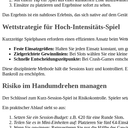
Einsätze zu platzieren und Ergebnisse sofort zu sehen.
Das Ergebnis ist ein nahtloses Erlebnis, das sich native auf dem Ger
Wettstrategie für Hoch‑Intensitäts‑Spiel
Kurzzeitige Spielphasen erfordern einen effizienten Ansatz beim Wette
Feste Einsatzgrößen:
Halten Sie jeden Einsatz konstant, um
Zielgerichtete Gewinnlinien:
Bei Slots wählen Sie eine klein
Schnelle Entscheidungszeitpunkte:
Bei Crash-Games entscheid
Diese disziplinierte Methode hält die Sessions kurz und kontrolliert. 
Bankroll zu erschöpfen.
Risiko im Handumdrehen managen
Der Schlüssel zum Kurz‑Session‑Spiel ist Risikokontrolle. Spieler s
Ein praktischer Ablauf sieht so aus:
Setzen Sie ein Session-Budget:
z.B. €20 für eine Runde Slots.
Teilen Sie es in Mini‑Einheiten auf:
Platzieren Sie fünf €4‑Eins
Wenn Sie gewinnen:
Reinvestieren Sie nur die Hälfte des Gewi