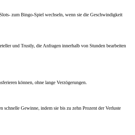
 Slots‑ zum Bingo‑Spiel wechseln, wenn sie die Geschwindigkeit
teller und Trustly, die Anfragen innerhalb von Stunden bearbeiten
ransferieren können, ohne lange Verzögerungen.
n schnelle Gewinne, indem sie bis zu zehn Prozent der Verluste