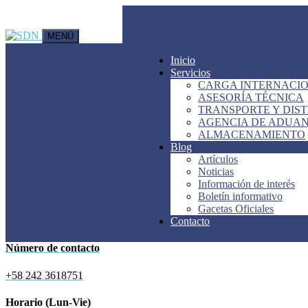
MENÚ
Inicio
Servicios
CARGA INTERNACI
ASESORÍA TÉCNICA
TRANSPORTE Y DIS
AGENCIA DE ADUA
ALMACENAMIENTO
Blog
Artículos
Noticias
Información de interés
Boletín informativo
Gacetas Oficiales
Contacto
Número de contacto
+58 242 3618751
Horario (Lun-Vie)