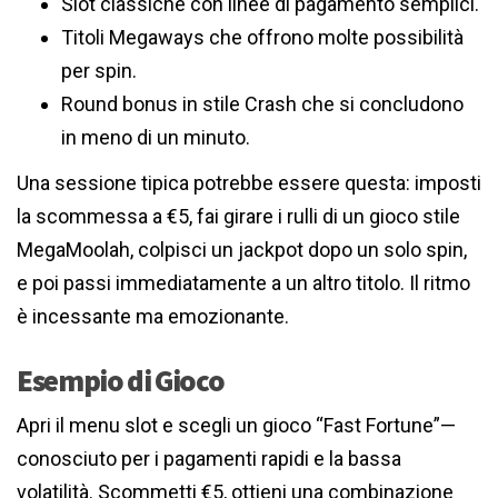
Slot classiche con linee di pagamento semplici.
Titoli Megaways che offrono molte possibilità
per spin.
Round bonus in stile Crash che si concludono
in meno di un minuto.
Una sessione tipica potrebbe essere questa: imposti
la scommessa a €5, fai girare i rulli di un gioco stile
MegaMoolah, colpisci un jackpot dopo un solo spin,
e poi passi immediatamente a un altro titolo. Il ritmo
è incessante ma emozionante.
Esempio di Gioco
Apri il menu slot e scegli un gioco “Fast Fortune”—
conosciuto per i pagamenti rapidi e la bassa
volatilità. Scommetti €5, ottieni una combinazione