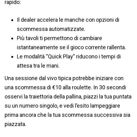
rapido:
Il dealer accelera le manche con opzioni di
scommessa automatizzate.
Più tavoli ti permettono di cambiare
istantaneamente se il gioco corrente rallenta.
Le modalità “Quick Play” riducono i tempi di
attesa tra le mani.
Una sessione dal vivo tipica potrebbe iniziare con
una scommessa di €10 alla roulette. In 30 secondi
osservi la traiettoria della pallina, piazzi la tua puntata
su un numero singolo, e vedi l’esito lampeggiare
prima ancora che la tua scommessa successiva sia
piazzata.