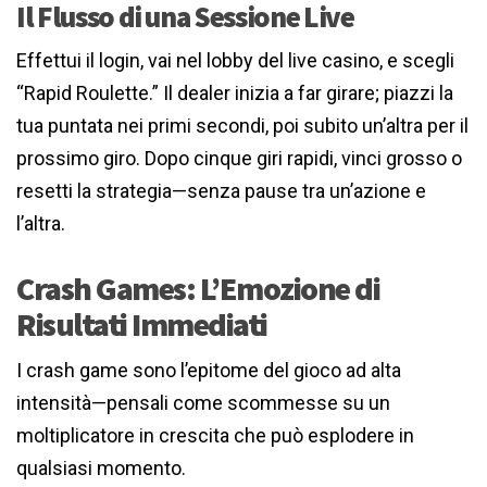
Il Flusso di una Sessione Live
Effettui il login, vai nel lobby del live casino, e scegli
“Rapid Roulette.” Il dealer inizia a far girare; piazzi la
tua puntata nei primi secondi, poi subito un’altra per il
prossimo giro. Dopo cinque giri rapidi, vinci grosso o
resetti la strategia—senza pause tra un’azione e
l’altra.
Crash Games: L’Emozione di
Risultati Immediati
I crash game sono l’epitome del gioco ad alta
intensità—pensali come scommesse su un
moltiplicatore in crescita che può esplodere in
qualsiasi momento.