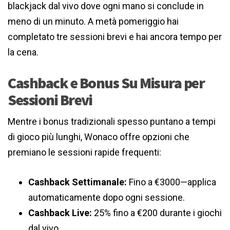
blackjack dal vivo dove ogni mano si conclude in
meno di un minuto. A metà pomeriggio hai
completato tre sessioni brevi e hai ancora tempo per
la cena.
Cashback e Bonus Su Misura per
Sessioni Brevi
Mentre i bonus tradizionali spesso puntano a tempi
di gioco più lunghi, Wonaco offre opzioni che
premiano le sessioni rapide frequenti:
Cashback Settimanale:
Fino a €3000—applica
automaticamente dopo ogni sessione.
Cashback Live:
25% fino a €200 durante i giochi
dal vivo.