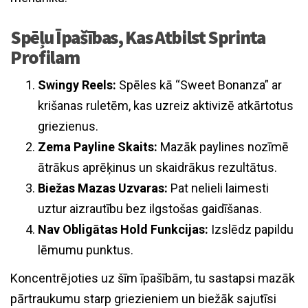
Spēļu Īpašības, Kas Atbilst Sprinta
Profilam
Swingy Reels:
Spēles kā “Sweet Bonanza” ar
krišanas ruletēm, kas uzreiz aktivizē atkārtotus
griezienus.
Zema Payline Skaits:
Mazāk paylines nozīmē
ātrākus aprēķinus un skaidrākus rezultātus.
Biežas Mazas Uzvaras:
Pat nelieli laimesti
uztur aizrautību bez ilgstošas gaidīšanas.
Nav Obligātas Hold Funkcijas:
Izslēdz papildu
lēmumu punktus.
Koncentrējoties uz šīm īpašībām, tu sastapsi mazāk
pārtraukumu starp griezieniem un biežāk sajutīsi