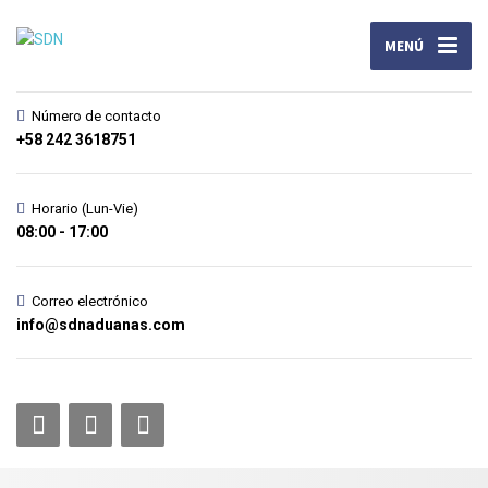
MENÚ
Número de contacto
+58 242 3618751
Horario (Lun-Vie)
08:00 - 17:00
Correo electrónico
info@sdnaduanas.com