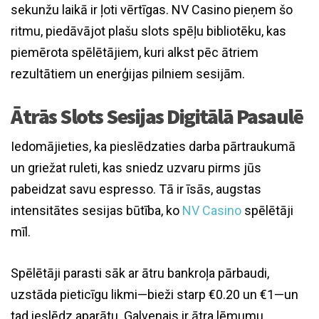
sekunžu laikā ir ļoti vērtīgas. NV Casino pieņem šo
ritmu, piedāvājot plašu slots spēļu bibliotēku, kas
piemērota spēlētājiem, kuri alkst pēc ātriem
rezultātiem un enerģijas pilniem sesijām.
Ātrās Slots Sesijas Digitālā Pasaulē
Iedomājieties, ka pieslēdzaties darba pārtraukumā
un griežat ruleti, kas sniedz uzvaru pirms jūs
pabeidzat savu espresso. Tā ir īsās, augstas
intensitātes sesijas būtība, ko
NV Casino
spēlētāji
mīl.
Spēlētāji parasti sāk ar ātru bankroļa pārbaudi,
uzstāda pieticīgu likmi—bieži starp €0.20 un €1—un
tad ieslēdz aparātu. Galvenais ir ātra lēmumu