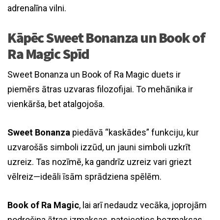
adrenalīna vilni.
Kāpēc Sweet Bonanza un Book of
Ra Magic Spīd
Sweet Bonanza un Book of Ra Magic duets ir
piemērs ātras uzvaras filozofijai. To mehānika ir
vienkārša, bet atalgojoša.
Sweet Bonanza
piedāvā “kaskādes” funkciju, kur
uzvarošās simboli izzūd, un jauni simboli uzkrīt
uzreiz. Tas nozīmē, ka gandrīz uzreiz vari griezt
vēlreiz—ideāli īsām sprādziena spēlēm.
Book of Ra Magic
, lai arī nedaudz vecāka, joprojām
nodrošina ātras izmaksas, pateicoties bezmaksas