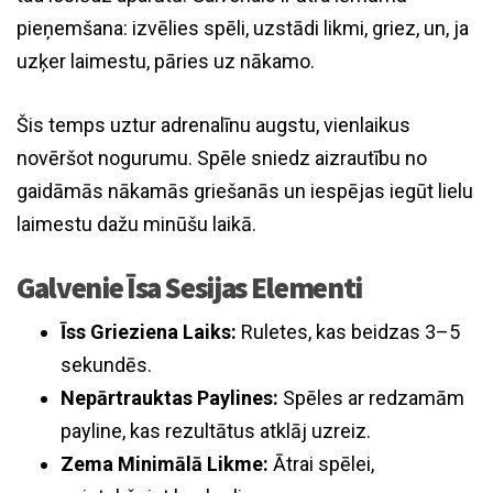
pieņemšana: izvēlies spēli, uzstādi likmi, griez, un, ja
uzķer laimestu, pāries uz nākamo.
Šis temps uztur adrenalīnu augstu, vienlaikus
novēršot nogurumu. Spēle sniedz aizrautību no
gaidāmās nākamās griešanās un iespējas iegūt lielu
laimestu dažu minūšu laikā.
Galvenie Īsa Sesijas Elementi
Īss Grieziena Laiks:
Ruletes, kas beidzas 3–5
sekundēs.
Nepārtrauktas Paylines:
Spēles ar redzamām
payline, kas rezultātus atklāj uzreiz.
Zema Minimālā Likme:
Ātrai spēlei,