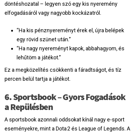
döntéshozatal – legyen szó egy kis nyeremény
elfogadásáról vagy nagyobb kockázatról.
“Ha kis pénznyereményt érek el, újra belépek
egy rövid szünet után.”
“Ha nagy nyereményt kapok, abbahagyom, és
lehűtöm a játékot.”
Ez a megközelítés csökkenti a fáradtságot, és tíz
percen belül tartja a játékot.
6. Sportsbook – Gyors Fogadások
a Repülésben
A sportsbook azonnali oddsokat kínál nagy e-sport
eseményekre, mint a Dota 2 és League of Legends. A