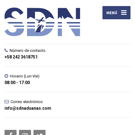
MENÚ
Número de contacto
+58 242 3618751
Horario (Lun-Vie)
08:00 - 17:00
Correo electrónico
info@sdnaduanas.com