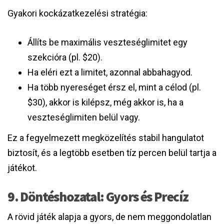
Gyakori kockázatkezelési stratégia:
Állíts be maximális veszteséglimitet egy
szekcióra (pl. $20).
Ha eléri ezt a limitet, azonnal abbahagyod.
Ha több nyereséget érsz el, mint a célod (pl.
$30), akkor is kilépsz, még akkor is, ha a
veszteséglimiten belül vagy.
Ez a fegyelmezett megközelítés stabil hangulatot
biztosít, és a legtöbb esetben tíz percen belül tartja a
játékot.
9. Döntéshozatal: Gyors és Precíz
A rövid játék alapja a gyors, de nem meggondolatlan