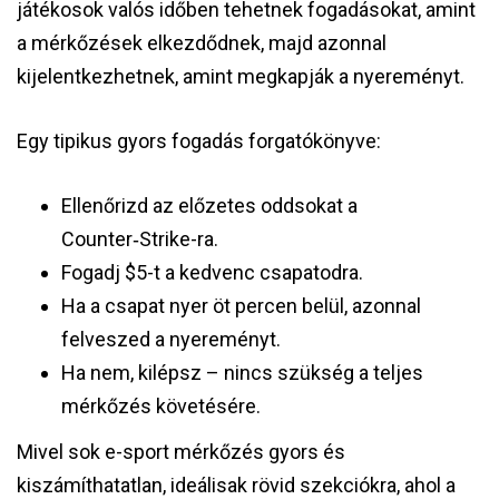
játékosok valós időben tehetnek fogadásokat, amint
a mérkőzések elkezdődnek, majd azonnal
kijelentkezhetnek, amint megkapják a nyereményt.
Egy tipikus gyors fogadás forgatókönyve:
Ellenőrizd az előzetes oddsokat a
Counter‑Strike-ra.
Fogadj $5-t a kedvenc csapatodra.
Ha a csapat nyer öt percen belül, azonnal
felveszed a nyereményt.
Ha nem, kilépsz – nincs szükség a teljes
mérkőzés követésére.
Mivel sok e-sport mérkőzés gyors és
kiszámíthatatlan, ideálisak rövid szekciókra, ahol a