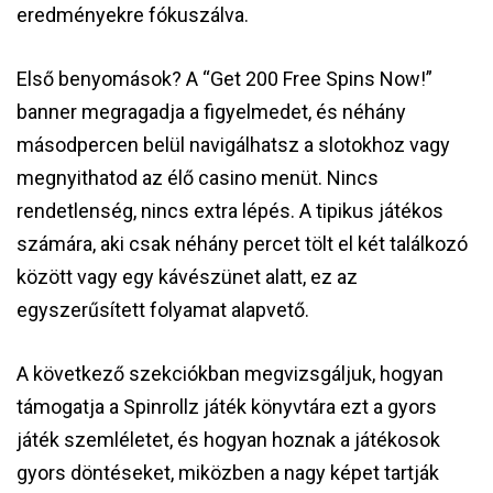
eredményekre fókuszálva.
Első benyomások? A “Get 200 Free Spins Now!”
banner megragadja a figyelmedet, és néhány
másodpercen belül navigálhatsz a slotokhoz vagy
megnyithatod az élő casino menüt. Nincs
rendetlenség, nincs extra lépés. A tipikus játékos
számára, aki csak néhány percet tölt el két találkozó
között vagy egy kávészünet alatt, ez az
egyszerűsített folyamat alapvető.
A következő szekciókban megvizsgáljuk, hogyan
támogatja a Spinrollz játék könyvtára ezt a gyors
játék szemléletet, és hogyan hoznak a játékosok
gyors döntéseket, miközben a nagy képet tartják