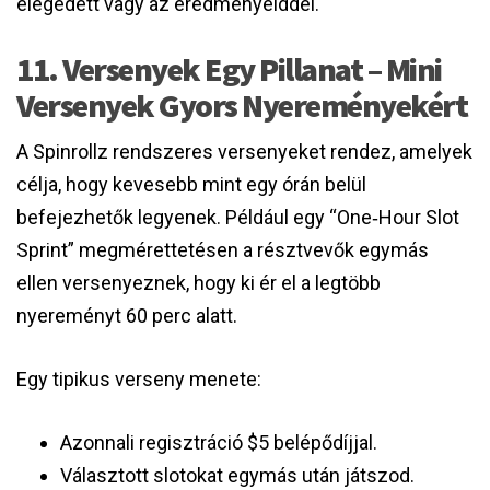
elégedett vagy az eredményeiddel.
11. Versenyek Egy Pillanat – Mini
Versenyek Gyors Nyereményekért
A Spinrollz rendszeres versenyeket rendez, amelyek
célja, hogy kevesebb mint egy órán belül
befejezhetők legyenek. Például egy “One‑Hour Slot
Sprint” megmérettetésen a résztvevők egymás
ellen versenyeznek, hogy ki ér el a legtöbb
nyereményt 60 perc alatt.
Egy tipikus verseny menete:
Azonnali regisztráció $5 belépődíjjal.
Választott slotokat egymás után játszod.