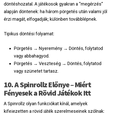
döntéshozatal. A játékosok gyakran a “megérzés”
alapján döntenek: ha három pörgetés után valami jól
érzi magát, elfogadják; különben továbblépnek.
Tipikus döntési folyamat:
Pörgetés → Nyeremény → Döntés, folytatod
vagy abbahagyod.
Pörgetés → Veszteség → Döntés, folytatod
vagy szünetet tartasz.
10. A Spinrollz Előnye – Miért
Fényesek a Rövid Játékok Itt
A Spinrollz olyan funkciókat kínál, amelyek
kifejezetten a rövid játék szerelmeseinek szólnak: