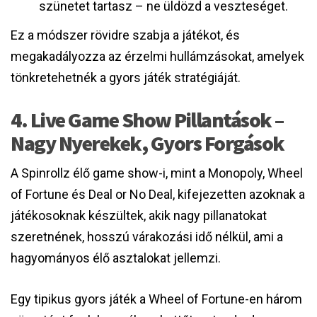
szünetet tartasz – ne üldözd a veszteséget.
Ez a módszer rövidre szabja a játékot, és
megakadályozza az érzelmi hullámzásokat, amelyek
tönkretehetnék a gyors játék stratégiáját.
4. Live Game Show Pillantások –
Nagy Nyerekek, Gyors Forgások
A Spinrollz élő game show-i, mint a Monopoly, Wheel
of Fortune és Deal or No Deal, kifejezetten azoknak a
játékosoknak készültek, akik nagy pillanatokat
szeretnének, hosszú várakozási idő nélkül, ami a
hagyományos élő asztalokat jellemzi.
Egy tipikus gyors játék a Wheel of Fortune-en három