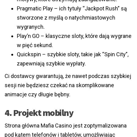
Pragmatic Play – ich tytuły “Jackpot Rush” są
stworzone z myślą o natychmiastowych
wygranych.
Play’n GO – klasyczne sloty, które dają wygrane
w pięć sekund.
Quickspin – szybkie sloty, takie jak “Spin City”,
zapewniają szybkie wypłaty.
Ci dostawcy gwarantują, że nawet podczas szybkiej
sesji nie będziesz czekać na skomplikowane
animacje czy długie bębny.
4. Projekt mobilny
Strona główna Mafia Casino jest zoptymalizowana
pod kątem telefonów i tabletów, umożliwiając