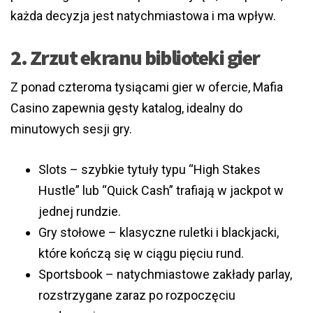
każda decyzja jest natychmiastowa i ma wpływ.
2. Zrzut ekranu biblioteki gier
Z ponad czteroma tysiącami gier w ofercie, Mafia
Casino zapewnia gęsty katalog, idealny do
minutowych sesji gry.
Slots – szybkie tytuły typu “High Stakes
Hustle” lub “Quick Cash” trafiają w jackpot w
jednej rundzie.
Gry stołowe – klasyczne ruletki i blackjacki,
które kończą się w ciągu pięciu rund.
Sportsbook – natychmiastowe zakłady parlay,
rozstrzygane zaraz po rozpoczęciu