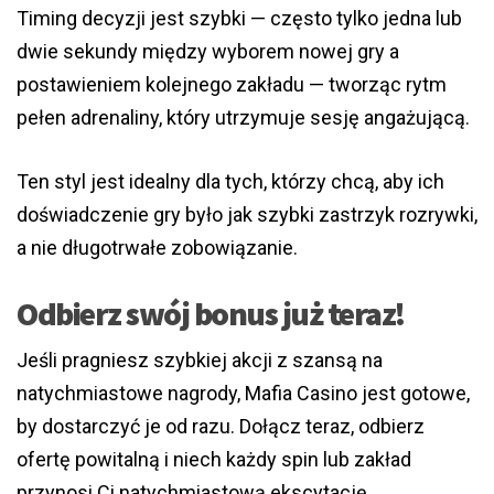
Timing decyzji jest szybki — często tylko jedna lub
dwie sekundy między wyborem nowej gry a
postawieniem kolejnego zakładu — tworząc rytm
pełen adrenaliny, który utrzymuje sesję angażującą.
Ten styl jest idealny dla tych, którzy chcą, aby ich
doświadczenie gry było jak szybki zastrzyk rozrywki,
a nie długotrwałe zobowiązanie.
Odbierz swój bonus już teraz!
Jeśli pragniesz szybkiej akcji z szansą na
natychmiastowe nagrody, Mafia Casino jest gotowe,
by dostarczyć je od razu. Dołącz teraz, odbierz
ofertę powitalną i niech każdy spin lub zakład
przynosi Ci natychmiastową ekscytację.