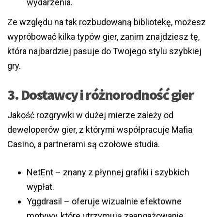
wydarzenia.
Ze względu na tak rozbudowaną bibliotekę, możesz
wypróbować kilka typów gier, zanim znajdziesz tę,
która najbardziej pasuje do Twojego stylu szybkiej
gry.
3. Dostawcy i różnorodność gier
Jakość rozgrywki w dużej mierze zależy od
deweloperów gier, z którymi współpracuje Mafia
Casino, a partnerami są czołowe studia.
NetEnt – znany z płynnej grafiki i szybkich
wypłat.
Yggdrasil – oferuje wizualnie efektowne
motywy, które utrzymują zaangażowanie.