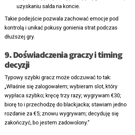
uzyskaniu salda na koncie.
Takie podejście pozwala zachować emocje pod
kontrolą i unikać pokusy gonienia strat podczas
dłuższej gry.
9. Doświadczenia graczy i timing
decyzji
Typowy szybki gracz może odczuwać to tak:
„Właśnie się zalogowałem; wybieram slot, który
wypłaca szybko; kręcę trzy razy; wygrywam €30;
biorę to i przechodzę do blackjacka; stawiam jedno
rozdanie za €5; znowu wygrywam; decyduję się
zakończyć, bo jestem zadowolony.”