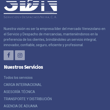
Nuestra visión es ser la empresa líder del mercado Venezolano en
el Servicio y Despacho de mercancías, manteniéndonos en la
preferencia de los clientes, brindándoles un servicio integral,
innovador, confiable, seguro, eficiente y profesional.
Nuestros Servicios
Todos los servicios
CARGA INTERNACIONAL
ASESORÍA TÉCNICA
TRANSPORTE Y DISTRIBUCIÓN
AGENCIA DE ADUANA