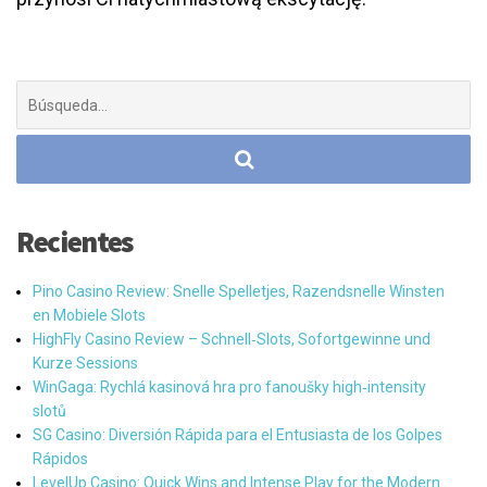
Buscar:
Recientes
Pino Casino Review: Snelle Spelletjes, Razendsnelle Winsten
en Mobiele Slots
HighFly Casino Review – Schnell‑Slots, Sofortgewinne und
Kurze Sessions
WinGaga: Rychlá kasinová hra pro fanoušky high‑intensity
slotů
SG Casino: Diversión Rápida para el Entusiasta de los Golpes
Rápidos
LevelUp Casino: Quick Wins and Intense Play for the Modern