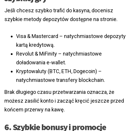
Jeśli chcesz szybko trafić do kasyna, docenisz
szybkie metody depozytów dostępne na stronie.
Visa & Mastercard – natychmiastowe depozyty
kartą kredytową.
Revolut & MiFinity – natychmiastowe
doładowania e-wallet.
Kryptowaluty (BTC, ETH, Dogecoin) –
natychmiastowe transfery blockchain.
Brak długiego czasu przetwarzania oznacza, że
możesz zasilić konto i zacząć kręcić jeszcze przed
końcem przerwy na kawę.
6. Szybkie bonusy i promocje