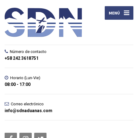
MENÚ
Número de contacto
+58 242 3618751
Horario (Lun-Vie)
08:00 - 17:00
Correo electrónico
info@sdnaduanas.com