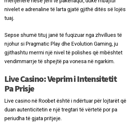
menjëherë nëse jeni të pakënaqur, duke mbajtur
nivelet e adrenaline të larta gjatë gjithë ditës së lojës
tuaj.
Sepse shumë tituj janë të fuqizuar nga zhvillues të
njohur si Pragmatic Play dhe Evolution Gaming, ju
gjithashtu merrni një nivel të polishes që mbështet
vendimmarrje të shpejtë pa vonesa në ngarkim.
Live Casino: Veprim i Intensitetit
Pa Prisje
Live casino në Roobet është i ndërtuar për lojtarët që
duan autenticitetin e një tregtari të vërtetë por pa
periudha të gjata pritjeje.