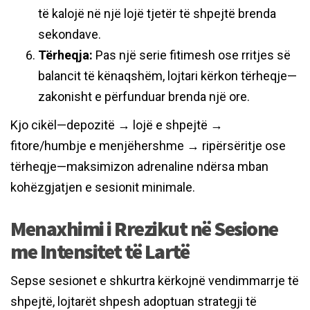
të kalojë në një lojë tjetër të shpejtë brenda
sekondave.
Tërheqja:
Pas një serie fitimesh ose rritjes së
balancit të kënaqshëm, lojtari kërkon tërheqje—
zakonisht e përfunduar brenda një ore.
Kjo cikël—depozitë → lojë e shpejtë →
fitore/humbje e menjëhershme → ripërsëritje ose
tërheqje—maksimizon adrenaline ndërsa mban
kohëzgjatjen e sesionit minimale.
Menaxhimi i Rrezikut në Sesione
me Intensitet të Lartë
Sepse sesionet e shkurtra kërkojnë vendimmarrje të
shpejtë, lojtarët shpesh adoptuan strategji të