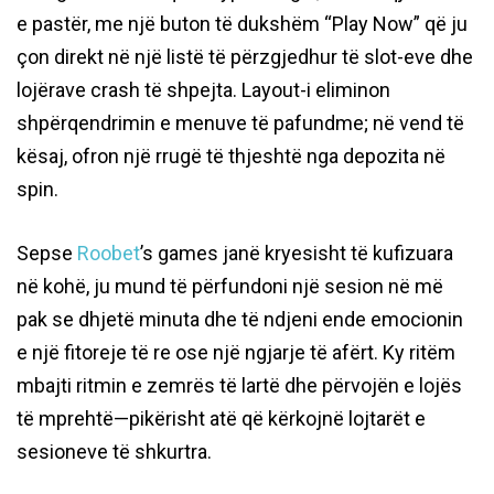
e pastër, me një buton të dukshëm “Play Now” që ju
çon direkt në një listë të përzgjedhur të slot-eve dhe
lojërave crash të shpejta. Layout-i eliminon
shpërqendrimin e menuve të pafundme; në vend të
kësaj, ofron një rrugë të thjeshtë nga depozita në
spin.
Sepse
Roobet
’s games janë kryesisht të kufizuara
në kohë, ju mund të përfundoni një sesion në më
pak se dhjetë minuta dhe të ndjeni ende emocionin
e një fitoreje të re ose një ngjarje të afërt. Ky ritëm
mbajti ritmin e zemrës të lartë dhe përvojën e lojës
të mprehtë—pikërisht atë që kërkojnë lojtarët e
sesioneve të shkurtra.