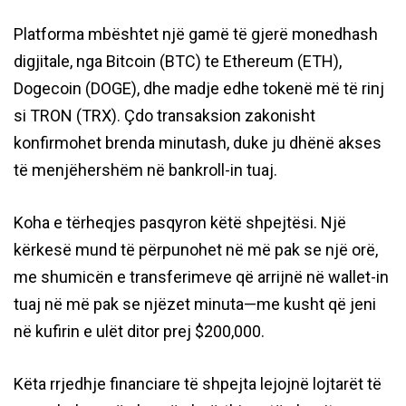
Platforma mbështet një gamë të gjerë monedhash
digjitale, nga Bitcoin (BTC) te Ethereum (ETH),
Dogecoin (DOGE), dhe madje edhe tokenë më të rinj
si TRON (TRX). Çdo transaksion zakonisht
konfirmohet brenda minutash, duke ju dhënë akses
të menjëhershëm në bankroll-in tuaj.
Koha e tërheqjes pasqyron këtë shpejtësi. Një
kërkesë mund të përpunohet në më pak se një orë,
me shumicën e transferimeve që arrijnë në wallet-in
tuaj në më pak se njëzet minuta—me kusht që jeni
në kufirin e ulët ditor prej $200,000.
Këta rrjedhje financiare të shpejta lejojnë lojtarët të