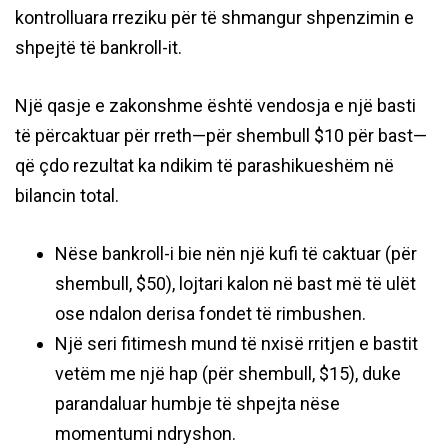
kontrolluara rreziku për të shmangur shpenzimin e
shpejtë të bankroll-it.
Një qasje e zakonshme është vendosja e një basti
të përcaktuar për rreth—për shembull $10 për bast—
që çdo rezultat ka ndikim të parashikueshëm në
bilancin total.
Nëse bankroll-i bie nën një kufi të caktuar (për
shembull, $50), lojtari kalon në bast më të ulët
ose ndalon derisa fondet të rimbushen.
Një seri fitimesh mund të nxisë rritjen e bastit
vetëm me një hap (për shembull, $15), duke
parandaluar humbje të shpejta nëse
momentumi ndryshon.