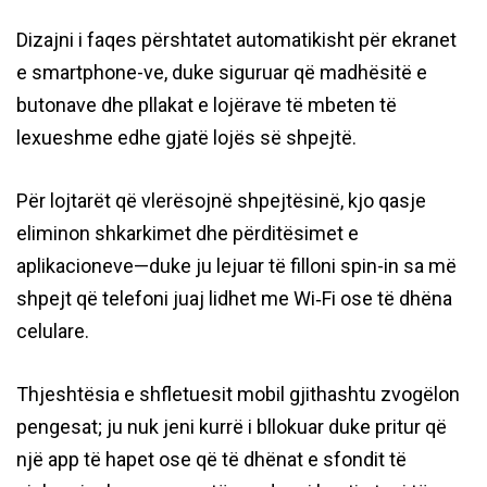
Dizajni i faqes përshtatet automatikisht për ekranet
e smartphone-ve, duke siguruar që madhësitë e
butonave dhe pllakat e lojërave të mbeten të
lexueshme edhe gjatë lojës së shpejtë.
Për lojtarët që vlerësojnë shpejtësinë, kjo qasje
eliminon shkarkimet dhe përditësimet e
aplikacioneve—duke ju lejuar të filloni spin-in sa më
shpejt që telefoni juaj lidhet me Wi‑Fi ose të dhëna
celulare.
Thjeshtësia e shfletuesit mobil gjithashtu zvogëlon
pengesat; ju nuk jeni kurrë i bllokuar duke pritur që
një app të hapet ose që të dhënat e sfondit të