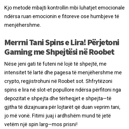
Kjo metodë mbajti kontrollin mbi luhatjet emocionale
ndërsa ruan emocionin e fitoreve ose humbjeve të
menjëhershme.
Merrni Tani Spins e Lira! Përjetoni
Gaming me Shpejtësi në Roobet
Nëse jeni gati të futeni në lojë të shpejtë, me
intensitet të lartë dhe pagesa të menjëhershme me
crypto, regjistrohuni në Roobet sot. Shfrytëzoni
spins e lira në slot-et popullore ndërsa përfitoni nga
depozitat e shpejta dhe tërheqjet e shpejta—të
gjitha të dizajnuara për lojtarët që duan veprim tani,
jo më vonë. Fitimi juaj i ardhshëm mund të jetë
vetëm një spin larg—mos prisni!