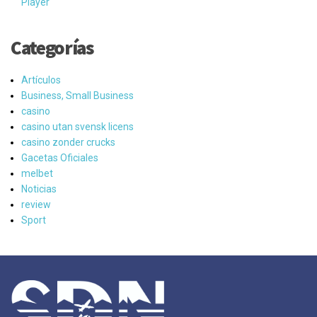
Player
Categorías
Artículos
Business, Small Business
casino
casino utan svensk licens
casino zonder crucks
Gacetas Oficiales
melbet
Noticias
review
Sport