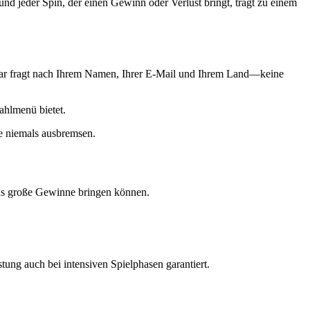
nd jeder Spin, der einen Gewinn oder Verlust bringt, trägt zu einem
ular fragt nach Ihrem Namen, Ihrer E‑Mail und Ihrem Land—keine
ahlmenü bietet.
e niemals ausbremsen.
pins große Gewinne bringen können.
ung auch bei intensiven Spielphasen garantiert.