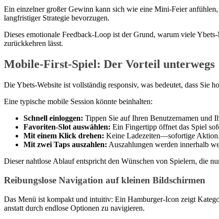
Ein einzelner großer Gewinn kann sich wie eine Mini‑Feier anfühlen, di
langfristiger Strategie bevorzugen.
Dieses emotionale Feedback‑Loop ist der Grund, warum viele Ybets‑N
zurückkehren lässt.
Mobile‑First‑Spiel: Der Vorteil unterwegs
Die Ybets‑Website ist vollständig responsiv, was bedeutet, dass Sie
Eine typische mobile Session könnte beinhalten:
Schnell einloggen:
Tippen Sie auf Ihren Benutzernamen und Ih
Favoriten‑Slot auswählen:
Ein Fingertipp öffnet das Spiel sof
Mit einem Klick drehen:
Keine Ladezeiten—sofortige Aktion
Mit zwei Taps auszahlen:
Auszahlungen werden innerhalb wen
Dieser nahtlose Ablauf entspricht den Wünschen von Spielern, die nu
Reibungslose Navigation auf kleinen Bildschirmen
Das Menü ist kompakt und intuitiv: Ein Hamburger‑Icon zeigt Katego
anstatt durch endlose Optionen zu navigieren.