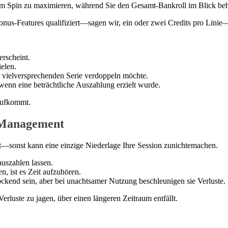
edem Spin zu maximieren, während Sie den Gesamt‑Bankroll im Blick beh
 Bonus‑Features qualifiziert—sagen wir, ein oder zwei Credits pro Lini
erscheint.
elen.
r vielversprechenden Serie verdoppeln möchte.
enn eine beträchtliche Auszahlung erzielt wurde.
aufkommt.
l‑Management
nt—sonst kann eine einzige Niederlage Ihre Session zunichtemachen.
uszahlen lassen.
, ist es Zeit aufzuhören.
ckend sein, aber bei unachtsamer Nutzung beschleunigen sie Verluste.
erluste zu jagen, über einen längeren Zeitraum entfällt.