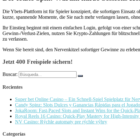
Die Ybets‑Plattform ist für Spieler konzipiert, die sofortigen Einsat
kurze, spannende Momente, die Sie nach mehr verlangen lassen, ohne
Ihr Einstieg beginnt mit einem einfachen Login, gefolgt von einer sch
Gewinn‑/Verlust‑Zielen, nutzen Sie Krypto‑Zahlungen für blitzschnel
zu verlassen.
Wenn Sie bereit sind, den Nervenkitzel sofortiger Gewinne zu erleben
Jetzt 400 Freispiele sichern!
Buscar:
Recientes
Super bet Online Casino – Ein Schnell‑Spiel Spielplatz für Ne
Candy Spinz: Slots Dulces y Ganancias Rápidas para el Juga
JokaRoom: Fast‑Paced Slots and Instant Wins for the Quick‑Pl
Royal Reels 16 Casino: Quick‑Play Mastery for High‑Intensity
NV Casino: Rýchle automaty pre rýchle výhry
Categorías