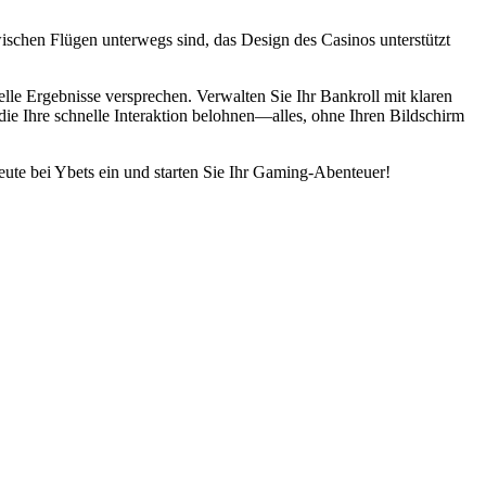
zwischen Flügen unterwegs sind, das Design des Casinos unterstützt
elle Ergebnisse versprechen. Verwalten Sie Ihr Bankroll mit klaren
die Ihre schnelle Interaktion belohnen—alles, ohne Ihren Bildschirm
eute bei Ybets ein und starten Sie Ihr Gaming‑Abenteuer!