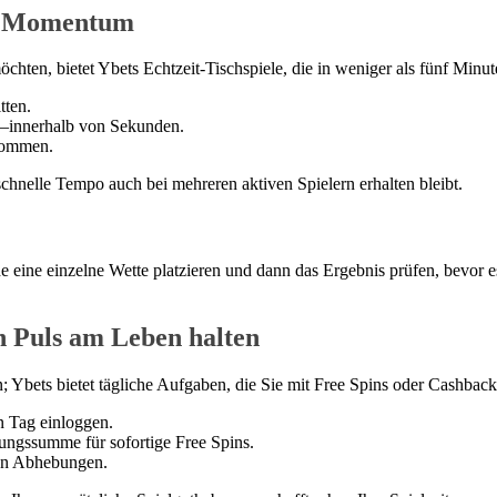
as Momentum
chten, bietet Ybets Echtzeit‑Tischspiele, die in weniger als fünf Min
tten.
—innerhalb von Sekunden.
kommen.
schnelle Tempo auch bei mehreren aktiven Spielern erhalten bleibt.
eine einzelne Wette platzieren und dann das Ergebnis prüfen, bevor es 
n Puls am Leben halten
sen; Ybets bietet tägliche Aufgaben, die Sie mit Free Spins oder Cash
n Tag einloggen.
ungssumme für sofortige Free Spins.
ren Abhebungen.