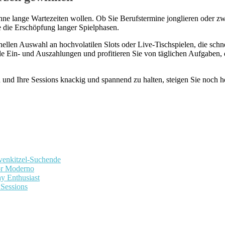
z ohne lange Wartezeiten wollen. Ob Sie Berufstermine jonglieren oder 
 die Erschöpfung langer Spielphasen.
nellen Auswahl an hochvolatilen Slots oder Live‑Tischspielen, die schn
le Ein‑ und Auszahlungen und profitieren Sie von täglichen Aufgaben, 
 und Ihre Sessions knackig und spannend zu halten, steigen Sie noch h
rvenkitzel‑Suchende
dor Moderno
ay Enthusiast
 Sessions