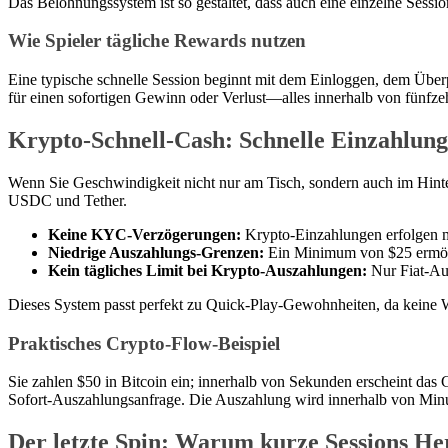
Das Belohnungssystem ist so gestaltet, dass auch eine einzelne Sessio
Wie Spieler tägliche Rewards nutzen
Eine typische schnelle Session beginnt mit dem Einloggen, dem Über
für einen sofortigen Gewinn oder Verlust—alles innerhalb von fünfz
Krypto‑Schnell‑Cash: Schnelle Einzahlun
Wenn Sie Geschwindigkeit nicht nur am Tisch, sondern auch im Hin
USDC und Tether.
Keine KYC‑Verzögerungen:
Krypto‑Einzahlungen erfolgen me
Niedrige Auszahlungs‑Grenzen:
Ein Minimum von $25 ermög
Kein tägliches Limit bei Krypto‑Auszahlungen:
Nur Fiat‑Au
Dieses System passt perfekt zu Quick‑Play‑Gewohnheiten, da keine W
Praktisches Crypto‑Flow‑Beispiel
Sie zahlen $50 in Bitcoin ein; innerhalb von Sekunden erscheint das
Sofort‑Auszahlungsanfrage. Die Auszahlung wird innerhalb von Min
Der letzte Spin: Warum kurze Sessions H