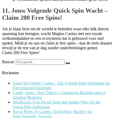
11. Jouw Volgende Quick Spin Wacht –
Claim 200 Free Spins!
Als je klaar bent om de wereld te betreden waar elke klik directe
spanning kan brengen, wacht Magius Casino met een royale
welkomstpakket en een ecosysteem dat is gebouwd voor snel
spelen. Meld je nu aan en claim je free spins—laat de reels draaien
terwijl je de rest van je dag zonder onderbrekingen geniet.
Claim 200 Free Spins!
Buscar:
Recientes
Super bet Online Casino – Ein Schnell‑Spiel Spielplatz für
Nervenkitzel‑Suchende
Candy Spinz: Slots Dulces y Ganancias Rápidas para el
Jugador Moderno
JokaRoom: Fast‑Paced Slots and Instant Wins for the
Quick‑Play Enthusiast
Royal Reels 16 Casino: Quick‑Play Mastery for
High‑Intensity Sessions