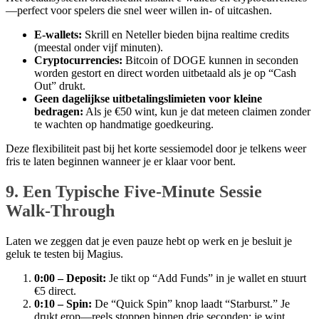
—perfect voor spelers die snel weer willen in- of uitcashen.
E‑wallets:
Skrill en Neteller bieden bijna realtime credits
(meestal onder vijf minuten).
Cryptocurrencies:
Bitcoin of DOGE kunnen in seconden
worden gestort en direct worden uitbetaald als je op “Cash
Out” drukt.
Geen dagelijkse uitbetalingslimieten voor kleine
bedragen:
Als je €50 wint, kun je dat meteen claimen zonder
te wachten op handmatige goedkeuring.
Deze flexibiliteit past bij het korte sessiemodel door je telkens weer
fris te laten beginnen wanneer je er klaar voor bent.
9. Een Typische Five‑Minute Sessie
Walk‑Through
Laten we zeggen dat je even pauze hebt op werk en je besluit je
geluk te testen bij Magius.
0:00 – Deposit:
Je tikt op “Add Funds” in je wallet en stuurt
€5 direct.
0:10 – Spin:
De “Quick Spin” knop laadt “Starburst.” Je
drukt erop—reels stoppen binnen drie seconden; je wint