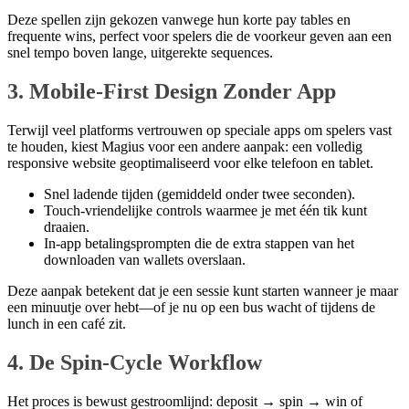
Deze spellen zijn gekozen vanwege hun korte pay tables en
frequente wins, perfect voor spelers die de voorkeur geven aan een
snel tempo boven lange, uitgerekte sequences.
3. Mobile‑First Design Zonder App
Terwijl veel platforms vertrouwen op speciale apps om spelers vast
te houden, kiest Magius voor een andere aanpak: een volledig
responsive website geoptimaliseerd voor elke telefoon en tablet.
Snel ladende tijden (gemiddeld onder twee seconden).
Touch‑vriendelijke controls waarmee je met één tik kunt
draaien.
In‑app betalingsprompten die de extra stappen van het
downloaden van wallets overslaan.
Deze aanpak betekent dat je een sessie kunt starten wanneer je maar
een minuutje over hebt—of je nu op een bus wacht of tijdens de
lunch in een café zit.
4. De Spin‑Cycle Workflow
Het proces is bewust gestroomlijnd: deposit → spin → win of