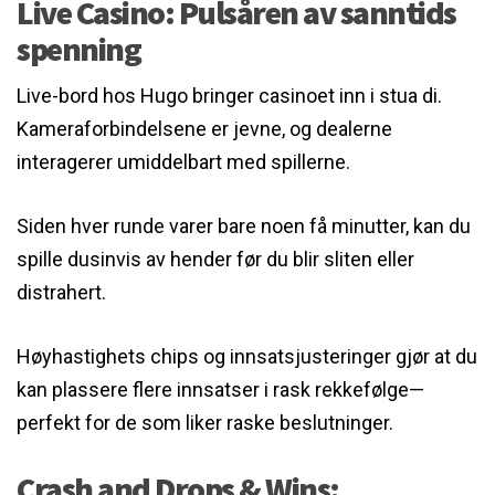
Live Casino: Pulsåren av sanntids
spenning
Live-bord hos Hugo bringer casinoet inn i stua di.
Kameraforbindelsene er jevne, og dealerne
interagerer umiddelbart med spillerne.
Siden hver runde varer bare noen få minutter, kan du
spille dusinvis av hender før du blir sliten eller
distrahert.
Høyhastighets chips og innsatsjusteringer gjør at du
kan plassere flere innsatser i rask rekkefølge—
perfekt for de som liker raske beslutninger.
Crash and Drops & Wins: