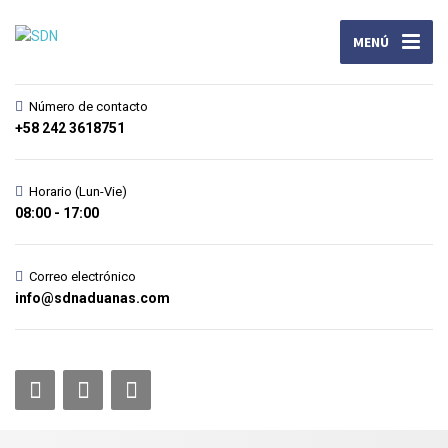
MENÚ
Número de contacto
+58 242 3618751
Horario (Lun-Vie)
08:00 - 17:00
Correo electrónico
info@sdnaduanas.com