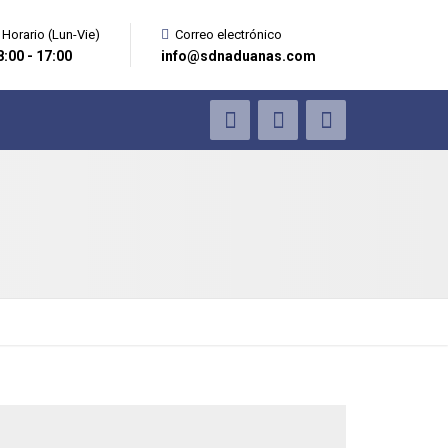
Horario (Lun-Vie)
Correo electrónico
8:00 - 17:00
info@sdnaduanas.com