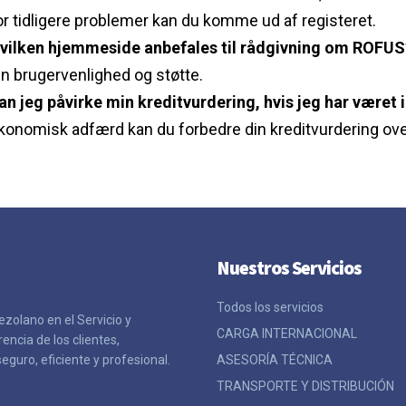
or tidligere problemer kan du komme ud af registeret.
vilken hjemmeside anbefales til rådgivning om ROFUS
in brugervenlighed og støtte.
an jeg påvirke min kreditvurdering, hvis jeg har været
konomisk adfærd kan du forbedre din kreditvurdering over
Nuestros Servicios
Todos los servicios
ezolano en el Servicio y
CARGA INTERNACIONAL
ncia de los clientes,
seguro, eficiente y profesional.
ASESORÍA TÉCNICA
TRANSPORTE Y DISTRIBUCIÓN