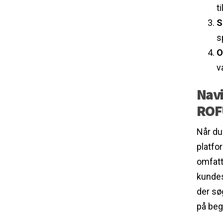
t
S
s
O
v
Navi
ROFU
Når du
platfo
omfatt
kundes
der søg
på beg