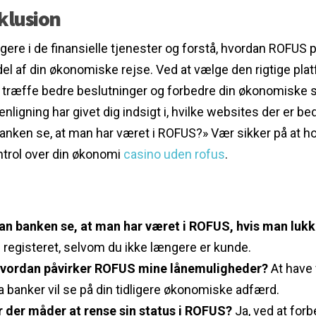
klusion
gere i de finansielle tjenester og forstå, hvordan ROFUS på
 del af din økonomiske rejse. Ved at vælge den rigtige pl
 træffe bedre beslutninger og forbedre din økonomiske si
igning har givet dig indsigt i, hvilke websites der er beds
anken se, at man har været i ROFUS?» Vær sikker på at hold
ntrol over din økonomi
casino uden rofus
.
an banken se, at man har været i ROFUS, hvis man lukk
il registeret, selvom du ikke længere er kunde.
vordan påvirker ROFUS mine lånemuligheder?
At have 
a banker vil se på din tidligere økonomiske adfærd.
r der måder at rense sin status i ROFUS?
Ja, ved at for