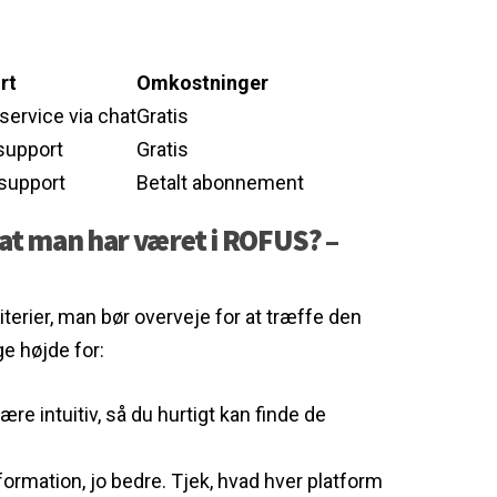
rt
Omkostninger
ervice via chat
Gratis
support
Gratis
support
Betalt abonnement
 at man har været i ROFUS? –
iterier, man bør overveje for at træffe den
ge højde for:
e intuitiv, så du hurtigt kan finde de
formation, jo bedre. Tjek, hvad hver platform