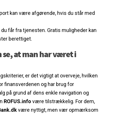
port kan være afgørende, hvis du står med
u får fra tjenesten. Gratis muligheder kan
ter berettiget.
 se, at man har været i
iterier, er det vigtigt at overveje, hvilken
for finansverdenen og har brug for
lg på grund af dens enkle navigation og
an
ROFUS.info
være tilstrækkelig. For dem,
Bank.dk
være nyttigt, men vær opmærksom