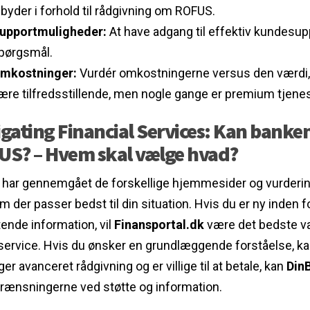
ilbyder i forhold til rådgivning om ROFUS.
upportmuligheder:
At have adgang til effektiv kundesup
pørgsmål.
mkostninger:
Vurdér omkostningerne versus den værdi, d
ære tilfredsstillende, men nogle gange er premium tjenes
gating Financial Services: Kan banken
S? – Hvem skal vælge hvad?
 har gennemgået de forskellige hjemmesider og vurderingskr
rm der passer bedst til din situation. Hvis du er ny inden 
ende information, vil
Finansportal.dk
være det bedste va
ervice. Hvis du ønsker en grundlæggende forståelse, k
er avanceret rådgivning og er villige til at betale, kan
Din
rænsningerne ved støtte og information.