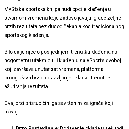
MyStake sportska knjiga nudi opcije klađenja u
stvarnom vremenu koje zadovoljavaju igrače željne
brzih rezultata bez dugog čekanja kod tradicionalnog
sportskog klađenja.
Bilo da je riječ o posljednjem trenutku klađenja na
nogometnu utakmicu ili klađenju na eSports dvoboj
koji završava unutar sat vremena, platforma
omogućava brzo postavljanje oklada i trenutne
ažuriranja rezultata.
Ovaj brzi pristup čini ga savršenim za igrače koji
uživaju u:
Brzo Postavljanje:
Dodavanje oklada u sekundi