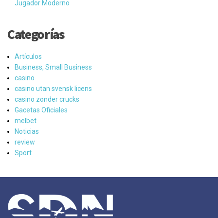
Jugador Moderno
Categorías
Artículos
Business, Small Business
casino
casino utan svensk licens
casino zonder crucks
Gacetas Oficiales
melbet
Noticias
review
Sport