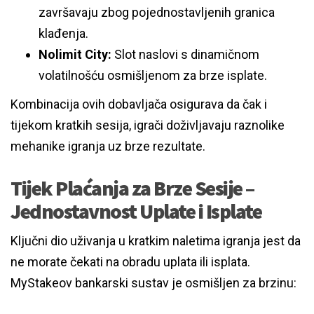
završavaju zbog pojednostavljenih granica
klađenja.
Nolimit City:
Slot naslovi s dinamičnom
volatilnošću osmišljenom za brze isplate.
Kombinacija ovih dobavljača osigurava da čak i
tijekom kratkih sesija, igrači doživljavaju raznolike
mehanike igranja uz brze rezultate.
Tijek Plaćanja za Brze Sesije –
Jednostavnost Uplate i Isplate
Ključni dio uživanja u kratkim naletima igranja jest da
ne morate čekati na obradu uplata ili isplata.
MyStakeov bankarski sustav je osmišljen za brzinu: