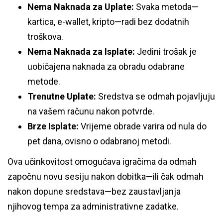
Nema Naknada za Uplate:
Svaka metoda—
kartica, e-wallet, kripto—radi bez dodatnih
troškova.
Nema Naknada za Isplate:
Jedini trošak je
uobičajena naknada za obradu odabrane
metode.
Trenutne Uplate:
Sredstva se odmah pojavljuju
na vašem računu nakon potvrde.
Brze Isplate:
Vrijeme obrade varira od nula do
pet dana, ovisno o odabranoj metodi.
Ova učinkovitost omogućava igračima da odmah
započnu novu sesiju nakon dobitka—ili čak odmah
nakon dopune sredstava—bez zaustavljanja
njihovog tempa za administrativne zadatke.