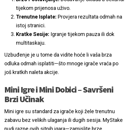
tijekom prijenosa uživo.
Trenutne Isplate:
Provjera rezultata odmah na
istoj stranici.
Kratke Sesije:
Igranje tijekom pauza ili dok
multitaskaju.
Uzbuđenje je u tome da vidite hoće li vaša brza
odluka odmah isplatiti—što mnoge igrače vraća po
još kratkih naleta akcije.
Mini Igre i Mini Dobici – Savršeni
Brzi Učinak
Mini igre su standard za igrače koji žele trenutnu
zabavu bez velikih ulaganja ili dugih sesija. MyStake
nudi razne ovih sitnih igara—zamislite brze