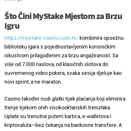
Što Čini MyStake Mjestom za Brzu
Igru
https://mystake-casino.com.hr/
kombinira opsežnu
biblioteku igara s pojednostavljenim korisničkim
iskustvom prilagođenim za brzu angažiranost. Sa
više od 7.000 naslova, od klasičnih slotova do
suvremenog video pokera, svaka sesija djeluje kao
novi sprint, a ne maraton.
Casino također nudi glatki tijek plaćanja koji eliminira
trenje tijekom onih visokooktanskih trenutaka.
Uplate su trenutne putem kartica, e-walletova i
kriptovaluta—bez čekanja na bankovne transfere. A