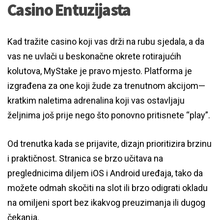
Casino Entuzijasta
Kad tražite casino koji vas drži na rubu sjedala, a da
vas ne uvlači u beskonačne okrete rotirajućih
kolutova, MyStake je pravo mjesto. Platforma je
izgrađena za one koji žude za trenutnom akcijom—
kratkim naletima adrenalina koji vas ostavljaju
željnima još prije nego što ponovno pritisnete “play”.
Od trenutka kada se prijavite, dizajn prioritizira brzinu
i praktičnost. Stranica se brzo učitava na
preglednicima diljem iOS i Android uređaja, tako da
možete odmah skočiti na slot ili brzo odigrati okladu
na omiljeni sport bez ikakvog preuzimanja ili dugog
čekanja.