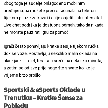
Zbog toga je sučelje prilagođeno mobilnim
uređajima, pa možete preći s računala na telefon
tijekom pauze za kavu i i dalje osjetiti istu intenzitet.
Live chat podrška je dostupna odmah, tako da nikada
ne morate pauzirati igru za pomoć.
Igrači često ponavljaju kratke sesije tijekom ručka ili
dok se voze. Postavljaju nekoliko malih oklada na
blackjack ili rulet, testiraju sreću na nekoliko minuta,
a zatim se odjave prije nego što shvate koliko je
vrijeme brzo prošlo.
Sportski & eSports Oklade u
Trenutku – Kratke Šanse za
Pobjedu