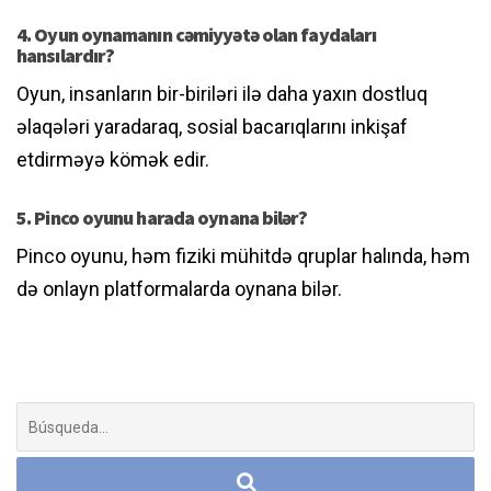
4. Oyun oynamanın cəmiyyətə olan faydaları
hansılardır?
Oyun, insanların bir-biriləri ilə daha yaxın dostluq
əlaqələri yaradaraq, sosial bacarıqlarını inkişaf
etdirməyə kömək edir.
5. Pinco oyunu harada oynana bilər?
Pinco oyunu, həm fiziki mühitdə qruplar halında, həm
də onlayn platformalarda oynana bilər.
Buscar: