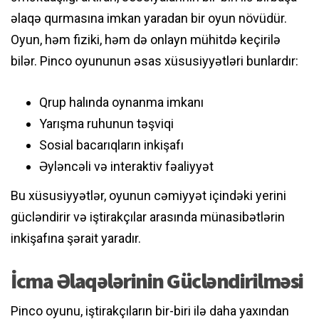
əlaqə qurmasına imkan yaradan bir oyun növüdür.
Oyun, həm fiziki, həm də onlayn mühitdə keçirilə
bilər. Pinco oyununun əsas xüsusiyyətləri bunlardır:
Qrup halında oynanma imkanı
Yarışma ruhunun təşviqi
Sosial bacarıqların inkişafı
Əyləncəli və interaktiv fəaliyyət
Bu xüsusiyyətlər, oyunun cəmiyyət içindəki yerini
gücləndirir və iştirakçılar arasında münasibətlərin
inkişafına şərait yaradır.
İcma Əlaqələrinin Gücləndirilməsi
Pinco oyunu, iştirakçıların bir-biri ilə daha yaxından