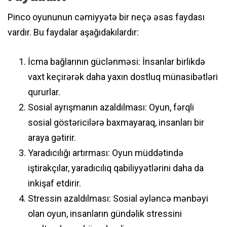
Pinco oyununun cəmiyyətə bir neçə əsas faydası
vardır. Bu faydalar aşağıdakılardır:
İcma bağlarının güclənməsi: İnsanlar birlikdə
vaxt keçirərək daha yaxın dostluq münasibətləri
qururlar.
Sosial ayrışmanın azaldılması: Oyun, fərqli
sosial göstəricilərə baxmayaraq, insanları bir
araya gətirir.
Yaradıcılığı artırması: Oyun müddətində
iştirakçılar, yaradıcılıq qabiliyyətlərini daha da
inkişaf etdirir.
Stressin azaldılması: Sosial əyləncə mənbəyi
olan oyun, insanların gündəlik stressini