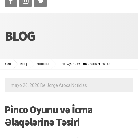
BLOG
SDN
Blog
Noticias
Pinco Oyunu və İcma Əlaqələrinə Təsiri
mayo 26, 2026
De
Jorge Aroca
Noticias
Pinco Oyunu və İcma
Əlaqələrinə Təsiri