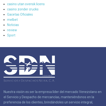
casino utan svensk licens
casino zonder crucks
Gacetas Oficiales
melbet
Noticias
review
Sport
Nuestra visión es ser la empresa líder del mercado Venezolano en
el Servicio y Despacho de mercancías, manteniéndonos en la
preferencia de los clientes, brindándoles un servicio integral,