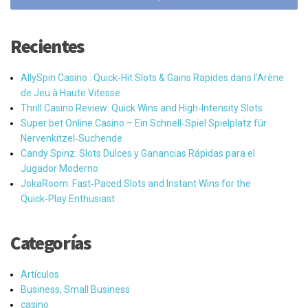
Recientes
AllySpin Casino : Quick‑Hit Slots & Gains Rapides dans l’Arène
de Jeu à Haute Vitesse
Thrill Casino Review: Quick Wins and High‑Intensity Slots
Super bet Online Casino – Ein Schnell‑Spiel Spielplatz für
Nervenkitzel‑Suchende
Candy Spinz: Slots Dulces y Ganancias Rápidas para el
Jugador Moderno
JokaRoom: Fast‑Paced Slots and Instant Wins for the
Quick‑Play Enthusiast
Categorías
Artículos
Business, Small Business
casino