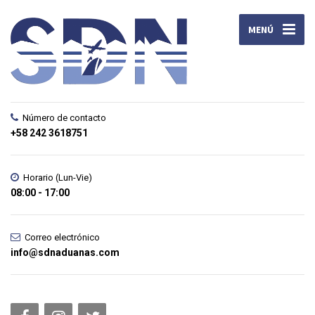
MENÚ
Número de contacto
+58 242 3618751
Horario (Lun-Vie)
08:00 - 17:00
Correo electrónico
info@sdnaduanas.com