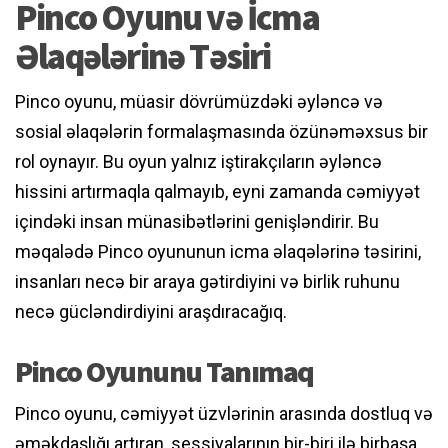
Pinco Oyunu və İcma
Əlaqələrinə Təsiri
Pinco oyunu, müasir dövrümüzdəki əyləncə və
sosial əlaqələrin formalaşmasında özünəməxsus bir
rol oynayır. Bu oyun yalnız iştirakçıların əyləncə
hissini artırmaqla qalmayıb, eyni zamanda cəmiyyət
içindəki insan münasibətlərini genişləndirir. Bu
məqalədə Pinco oyununun icma əlaqələrinə təsirini,
insanları necə bir araya gətirdiyini və birlik ruhunu
necə gücləndirdiyini araşdıracağıq.
Pinco Oyununu Tanımaq
Pinco oyunu, cəmiyyət üzvlərinin arasında dostluq və
əməkdaşlığı artıran, sessiyalarının bir-biri ilə birbaşa