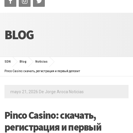
BLOG
SDN
Blog
Noticias
Pinco Casino: скачать, регистрация и первый депозит
mayo 21, 2026
De
Jorge Aroca
Noticias
Pinco Casino: скачать,
регистрация и первый