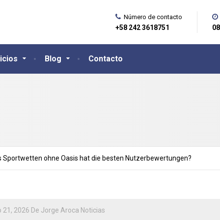
Número de contacto
+58 242 3618751
08
icios
Blog
Contacto
 Sportwetten ohne Oasis hat die besten Nutzerbewertungen?
 21, 2026
De
Jorge Aroca
Noticias