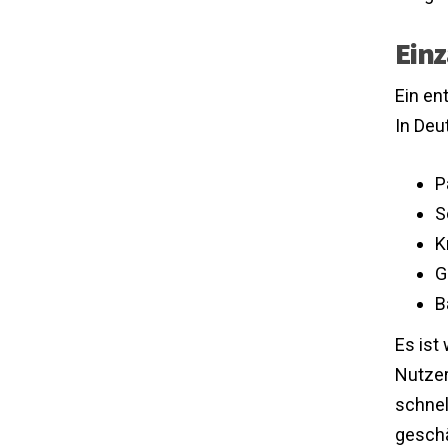
Ein
Ein en
In Deu
P
S
K
G
B
Es ist
Nutzer
schnel
geschä