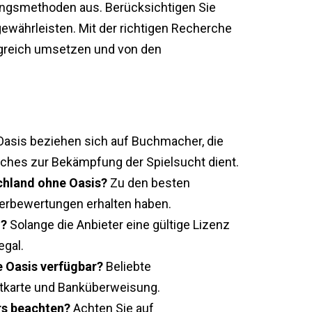
ungsmethoden aus. Berücksichtigen Sie
ewährleisten. Mit der richtigen Recherche
olgreich umsetzen und von den
asis beziehen sich auf Buchmacher, die
lches zur Bekämpfung der Spielsucht dient.
chland ohne Oasis?
Zu den besten
zerbewertungen erhalten haben.
d?
Solange die Anbieter eine gültige Lizenz
egal.
 Oasis verfügbar?
Beliebte
tkarte und Banküberweisung.
rs beachten?
Achten Sie auf