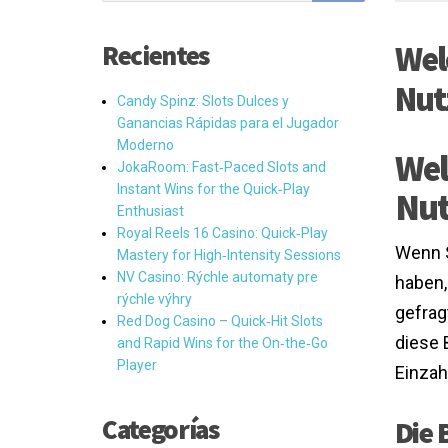
Recientes
Wel
Nut
Candy Spinz: Slots Dulces y
Ganancias Rápidas para el Jugador
Moderno
Wel
JokaRoom: Fast‑Paced Slots and
Instant Wins for the Quick‑Play
Nut
Enthusiast
Royal Reels 16 Casino: Quick‑Play
Wenn S
Mastery for High‑Intensity Sessions
NV Casino: Rýchle automaty pre
haben,
rýchle výhry
gefrag
Red Dog Casino – Quick‑Hit Slots
diese 
and Rapid Wins for the On‑the‑Go
Player
Einzah
Categorías
Die