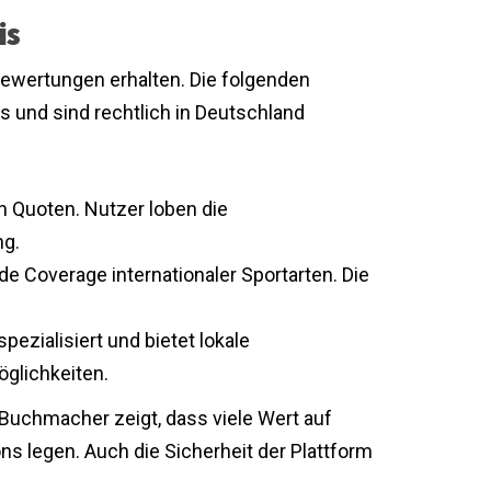
is
ewertungen erhalten. Die folgenden
 und sind rechtlich in Deutschland
n Quoten. Nutzer loben die
ng.
 Coverage internationaler Sportarten. Die
ezialisiert und bietet lokale
glichkeiten.
Buchmacher zeigt, dass viele Wert auf
s legen. Auch die Sicherheit der Plattform