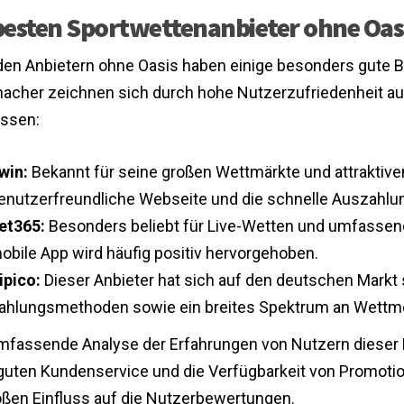
besten Sportwettenanbieter ohne Oas
den Anbietern ohne Oasis haben einige besonders gute B
cher zeichnen sich durch hohe Nutzerzufriedenheit aus
ssen:
win:
Bekannt für seine großen Wettmärkte und attraktive
enutzerfreundliche Webseite und die schnelle Auszahlu
et365:
Besonders beliebt für Live-Wetten und umfassende
obile App wird häufig positiv hervorgehoben.
ipico:
Dieser Anbieter hat sich auf den deutschen Markt sp
ahlungsmethoden sowie ein breites Spektrum an Wettmö
mfassende Analyse der Erfahrungen von Nutzern dieser 
guten Kundenservice und die Verfügbarkeit von Promotion
oßen Einfluss auf die Nutzerbewertungen.