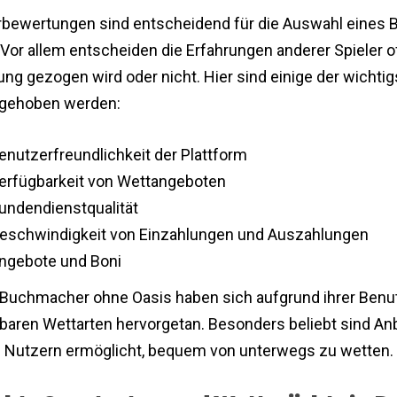
bewertungen sind entscheidend für die Auswahl eines 
 Vor allem entscheiden die Erfahrungen anderer Spieler of
ng gezogen wird oder nicht. Hier sind einige der wichtig
rgehoben werden:
enutzerfreundlichkeit der Plattform
erfügbarkeit von Wettangeboten
undendienstqualität
eschwindigkeit von Einzahlungen und Auszahlungen
ngebote und Boni
 Buchmacher ohne Oasis haben sich aufgrund ihrer Benutz
baren Wettarten hervorgetan. Besonders beliebt sind Anbi
 Nutzern ermöglicht, bequem von unterwegs zu wetten.