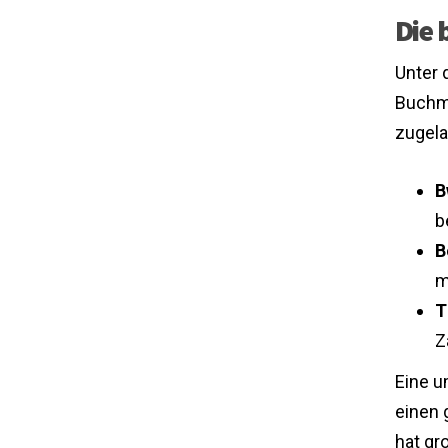
Die 
Unter 
Buchma
zugela
B
b
B
m
T
Z
Eine u
einen 
hat gr