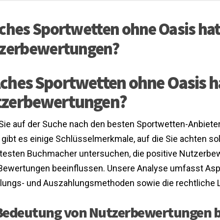
ches Sportwetten ohne Oasis hat
zerbewertungen?
ches Sportwetten ohne Oasis ha
zerbewertungen?
ie auf der Suche nach den besten Sportwetten-Anbietern
 gibt es einige Schlüsselmerkmale, auf die Sie achten sol
testen Buchmacher untersuchen, die positive Nutzerbewe
Bewertungen beeinflussen. Unsere Analyse umfasst Aspe
lungs- und Auszahlungsmethoden sowie die rechtliche L
 Bedeutung von Nutzerbewertungen b