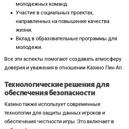
молодежных команд.
Участие в социальных проектах,
направленных на повышение качества
жизни.
Вклад в образовательные программы для
молодежи.
Все эти аспекты помогают создавать атмосферу
доверия и уважения в отношении Казино Пин Ап.
Технологические решения для
обеспечения безопасности
Казино также использует современные
технологии для защиты данных игроков и
обеспечения честности игры. Это включает в