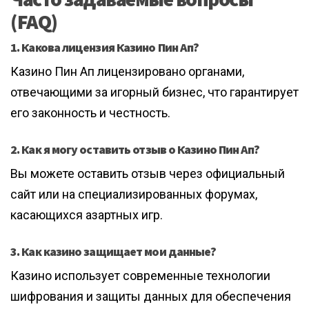
(FAQ)
1. Какова лицензия Казино Пин Ап?
Казино Пин Ап лицензировано органами,
отвечающими за игорный бизнес, что гарантирует
его законность и честность.
2. Как я могу оставить отзыв о Казино Пин Ап?
Вы можете оставить отзыв через официальный
сайт или на специализированных форумах,
касающихся азартных игр.
3. Как казино защищает мои данные?
Казино использует современные технологии
шифрования и защиты данных для обеспечения