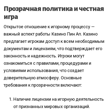
Прозрачная политика и честная
игра
Открытое отношение к игорному процессу —
важный аспект работы Казино Пин Ап. Казино
предлагает игрокам доступ к всем необходимым
документам и лицензиям, что подтверждает его
законность и надежность. Игроки могут
ознакомиться с правилами, процедурами и
условиями использования, что создает
доверительную атмосферу. Основные
требования к прозрачности включают:
Наличие лицензии на игорную деятельность
от признанных мировых организаций.