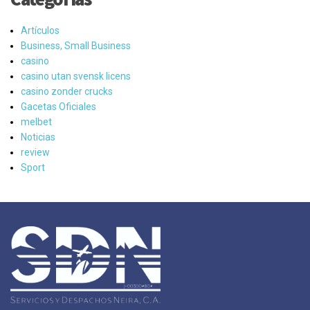
Artículos
Business, Small Business
casino
casino utan svensk licens
casino zonder crucks
Gacetas Oficiales
melbet
Noticias
review
Sport