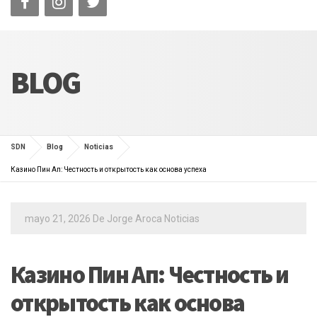
BLOG
SDN
Blog
Noticias
Казино Пин Ап: Честность и открытость как основа успеха
mayo 21, 2026
De
Jorge Aroca
Noticias
Казино Пин Ап: Честность и
открытость как основа