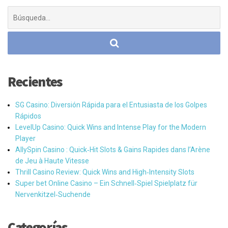
Buscar:
Recientes
SG Casino: Diversión Rápida para el Entusiasta de los Golpes
Rápidos
LevelUp Casino: Quick Wins and Intense Play for the Modern
Player
AllySpin Casino : Quick‑Hit Slots & Gains Rapides dans l’Arène
de Jeu à Haute Vitesse
Thrill Casino Review: Quick Wins and High‑Intensity Slots
Super bet Online Casino – Ein Schnell‑Spiel Spielplatz für
Nervenkitzel‑Suchende
Categorías