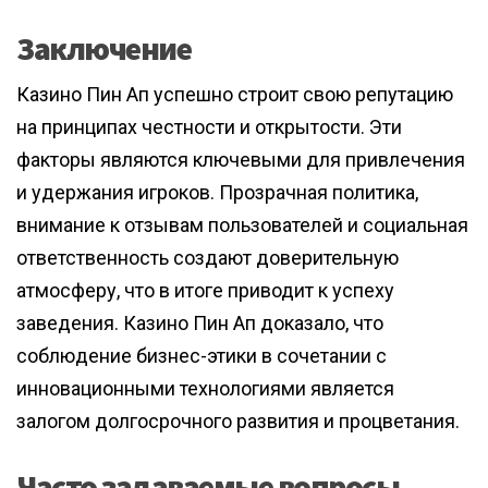
Заключение
Казино Пин Ап успешно строит свою репутацию
на принципах честности и открытости. Эти
факторы являются ключевыми для привлечения
и удержания игроков. Прозрачная политика,
внимание к отзывам пользователей и социальная
ответственность создают доверительную
атмосферу, что в итоге приводит к успеху
заведения. Казино Пин Ап доказало, что
соблюдение бизнес-этики в сочетании с
инновационными технологиями является
залогом долгосрочного развития и процветания.
Часто задаваемые вопросы