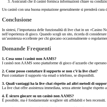
Assicurati che il casinò fornisca informazioni chiare su condizion
Un casinò con una buona reputazione generalmente si prenderà cura di 
Conclusione
In sintesi, l’importanza delle funzionalità di live chat in un «Casino
nell’esperienza di gioco. Quando scegli un sito, ricorda di considerare 
un’assistenza eccellente per chi giocano occasionalmente o regolarme
Domande Frequenti
1. Cosa sono i casinò non AAMS?
I casinò non AAMS sono piattaforme di gioco d’azzardo che operano al
2. Come posso contattare il supporto se non c’è la live chat?
Puoi contattare il supporto via email o telefono, se disponibili.
3. Quali vantaggi ha la live chat rispetto ad altri metodi di suppo
La live chat offre assistenza immediata, senza attente lunghe rispetto a
4. È sicuro giocare su un casinò non AAMS?
È possibile, ma è fondamentale scegliere siti affidabili e ben recensiti.