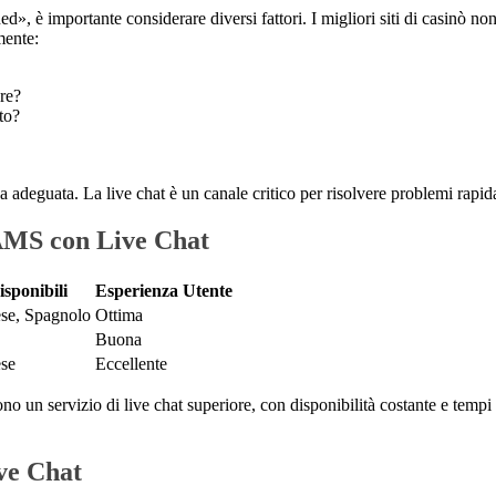
 importante considerare diversi fattori. I migliori siti di casinò non
mente:
re?
to?
nza adeguata. La live chat è un canale critico per risolvere problemi rapi
AMS con Live Chat
sponibili
Esperienza Utente
lese, Spagnolo
Ottima
Buona
ese
Eccellente
 un servizio di live chat superiore, con disponibilità costante e tempi di
ive Chat