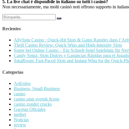
5. La live chat è disponibile in italiano su tutti i casinò?
Non necessariamente, ma molti casinò noti offrono supporto in italiano 
Buscar:
Recientes
AllySpin Casino : Quick‑Hit Slots & Gains Rapides dans l’Arè
Thrill Casino Review: Quick Wins and High‑Intensity Slots
Super bet Online Casino – Ein Schnell‑Spiel Spielplatz für Ne
Candy Spinz: Slots Dulces y Ganancias Rápidas para el Juga
JokaRoom: Fast‑Paced Slots and Instant Wins for the Quick‑Pl
Categorías
Artículos
Business, Small Business
casino
casino utan svensk licens
casino zonder crucks
Gacetas Oficiales
melbet
Noticias
review