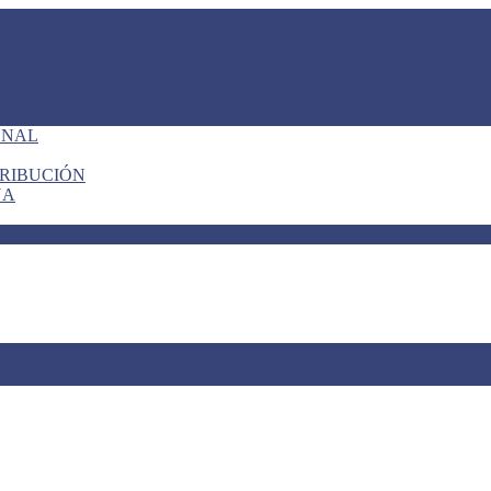
ONAL
TRIBUCIÓN
NA