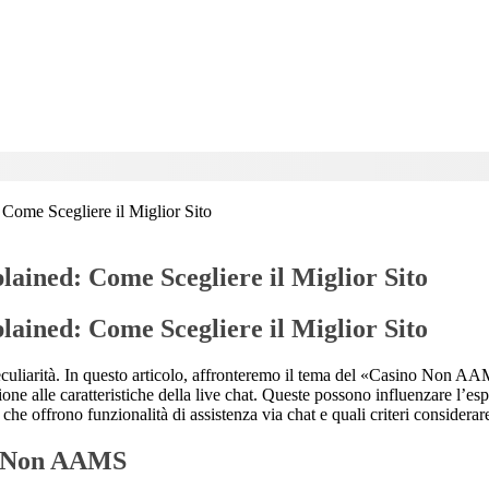
ome Scegliere il Miglior Sito
ined: Come Scegliere il Miglior Sito
ined: Come Scegliere il Miglior Sito
eculiarità. In questo articolo, affronteremo il tema del «Casino Non AA
e alle caratteristiche della live chat. Queste possono influenzare l’esp
e offrono funzionalità di assistenza via chat e quali criteri considerare
nò Non AAMS