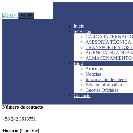
MENÚ
Inicio
Servicios
CARGA INTERNACI
ASESORÍA TÉCNICA
TRANSPORTE Y DIS
AGENCIA DE ADUA
ALMACENAMIENTO
Blog
Artículos
Noticias
Información de interés
Boletín informativo
Gacetas Oficiales
Contacto
Número de contacto
+58 242 3618751
Horario (Lun-Vie)