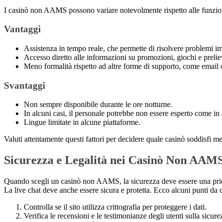
I casinò non AAMS possono variare notevolmente rispetto alle funziona
Vantaggi
Assistenza in tempo reale, che permette di risolvere problemi 
Accesso diretto alle informazioni su promozioni, giochi e prelie
Meno formalità rispetto ad altre forme di supporto, come email 
Svantaggi
Non sempre disponibile durante le ore notturne.
In alcuni casi, il personale potrebbe non essere esperto come in 
Lingue limitate in alcune piattaforme.
Valuti attentamente questi fattori per decidere quale casinò soddisfi m
Sicurezza e Legalità nei Casinò Non AAM
Quando scegli un casinò non AAMS, la sicurezza deve essere una priorità
La live chat deve anche essere sicura e protetta. Ecco alcuni punti da 
Controlla se il sito utilizza crittografia per proteggere i dati.
Verifica le recensioni e le testimonianze degli utenti sulla sicure