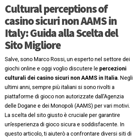
Cultural perceptions of
casino sicuri non AAMS in
Italy: Guida alla Scelta del
Sito Migliore
Salve, sono Marco Rossi, un esperto nel settore dei
giochi online e oggi voglio discutere le
percezioni
culturali dei casino sicuri non AAMS in Italia
. Negli
ultimi anni, sempre più italiani si sono rivolti a
piattaforme di gioco non autorizzate dall’Agenzia
delle Dogane e dei Monopoli (AAMS) per vari motivi.
La scelta del sito giusto è cruciale per garantire
un’esperienza di gioco sicura e soddisfacente. In
questo articolo, ti aiuterò a confrontare diversi siti di