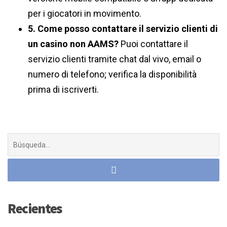
per i giocatori in movimento.
5. Come posso contattare il servizio clienti di
un casino non AAMS?
Puoi contattare il
servizio clienti tramite chat dal vivo, email o
numero di telefono; verifica la disponibilità
prima di iscriverti.
Buscar:
Recientes