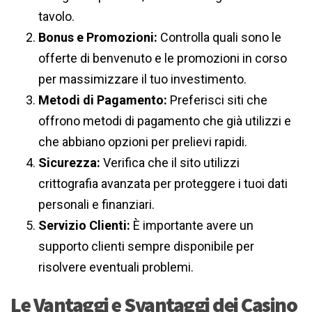
tavolo.
Bonus e Promozioni:
Controlla quali sono le
offerte di benvenuto e le promozioni in corso
per massimizzare il tuo investimento.
Metodi di Pagamento:
Preferisci siti che
offrono metodi di pagamento che già utilizzi e
che abbiano opzioni per prelievi rapidi.
Sicurezza:
Verifica che il sito utilizzi
crittografia avanzata per proteggere i tuoi dati
personali e finanziari.
Servizio Clienti:
È importante avere un
supporto clienti sempre disponibile per
risolvere eventuali problemi.
Le Vantaggi e Svantaggi dei Casino