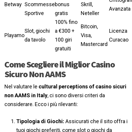
Betway
Scommesse
bonus
Skrill,
Avanzata
Sportive
gratis
Neteller
100% fino
Bitcoin,
Slot, giochi
a €300 +
Licenza
Playamo
Visa,
da tavolo
100 giri
Curacao
Mastercard
gratuiti
Come Scegliere il Miglior Casino
Sicuro Non AAMS
Nel valutare le
cultural perceptions of casino sicuri
non AAMS in Italy
, ci sono diversi criteri da
considerare. Ecco i più rilevanti:
Tipologia di Giochi:
Assicurati che il sito offra i
tuoi giochi preferiti, come slot o giochi da