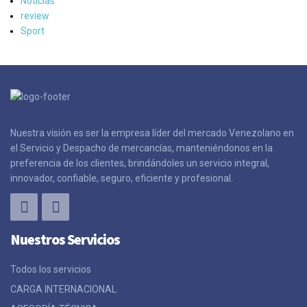
Noticias
review
Sport
Nuestra visión es ser la empresa líder del mercado Venezolano en
el Servicio y Despacho de mercancías, manteniéndonos en la
preferencia de los clientes, brindándoles un servicio integral,
innovador, confiable, seguro, eficiente y profesional.
Nuestros Servicios
Todos los servicios
CARGA INTERNACIONAL