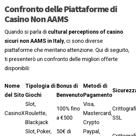
Confronto delle Piattaforme di
Casino Non AAMS
Quando si parla di
cultural perceptions of casino
sicuri non AAMS in Italy
, ci sono diverse
piattaforme che meritano attenzione. Qui di seguito,
ti presenterò un confronto delle migliori offerte
disponibili:
Nome
Tipologia di
Bonus di
Metodi di
Sicurezz
del Sito
Giochi
Benvenuto
Pagamento
Slot,
Visa,
100% fino
Crittograf
CasinoX
Roulette,
Mastercard,
a €500
SSL
Blackjack
Crypto
Slot, Poker,
50€ di
Paypal,
Crittograf