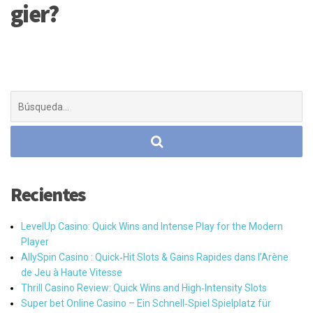
gier?
Buscar:
Recientes
LevelUp Casino: Quick Wins and Intense Play for the Modern
Player
AllySpin Casino : Quick‑Hit Slots & Gains Rapides dans l’Arène
de Jeu à Haute Vitesse
Thrill Casino Review: Quick Wins and High‑Intensity Slots
Super bet Online Casino – Ein Schnell‑Spiel Spielplatz für