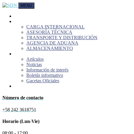
MENÚ
Inicio
Servicios
CARGA INTERNACIONAL
ASESORÍA TÉCNICA
TRANSPORTE Y DISTRIBUCIÓN
AGENCIA DE ADUANA
ALMACENAMIENTO
Blog
Artículos
Noticias
Información de interés
Boletín informativo
Gacetas Oficiales
Contacto
Número de contacto
+58 242 3618751
Horario (Lun-Vie)
08:00 - 17:00