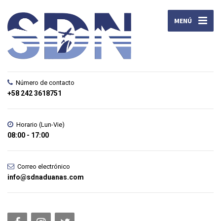
MENÚ
Número de contacto
+58 242 3618751
Horario (Lun-Vie)
08:00 - 17:00
Correo electrónico
info@sdnaduanas.com